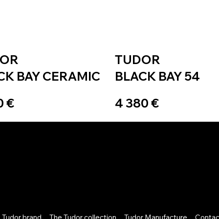
DOR
TUDOR
CK BAY CERAMIC
BLACK BAY 54
0 €
4 380 €
 Tudor brand
The Tudor collection
Tudor Manufacture
Contac