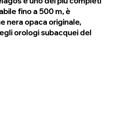
elagos è uno dei più completi
bile fino a 500 m, è
ne nera opaca originale,
egli orologi subacquei del