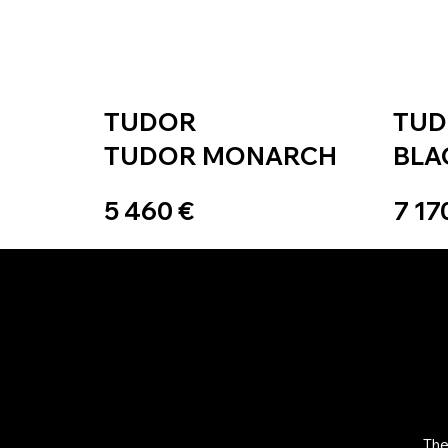
TUDOR
TU
TUDOR MONARCH
BLA
5 460 €
7 17
The