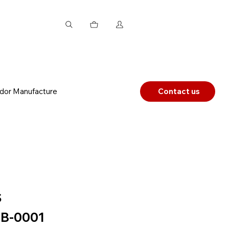
dor Manufacture
Contact us
S
B-0001