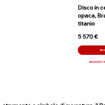
Disco in c
opaca, Bra
titanio
5 570 €
BU
REQUEST 