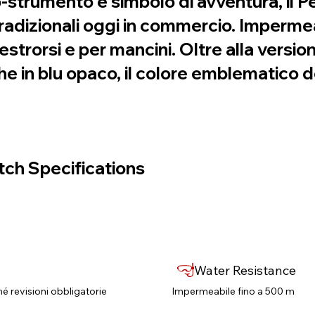
strumento e simbolo di avventura, il P
radizionali oggi in commercio. Impermea
destrorsi e per mancini. Oltre alla versio
e in blu opaco, il colore emblematico d
ch Specifications
Water Resistance
né revisioni obbligatorie​
Impermeabile fino a 500 m