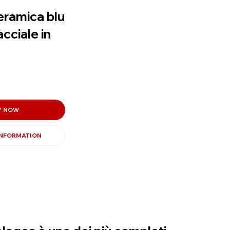
eramica blu
cciale in
Y NOW
INFORMATION