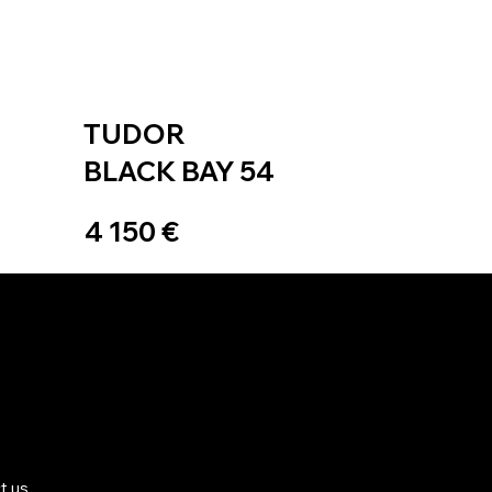
TUDOR
BLACK BAY 54
4 150 €
t us