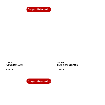
Disponibile online
TUDOR
TUDOR
TUDOR MONARCH
BLACK BAY CERAMIC
5 460 €
7 170 €
Disponibile online