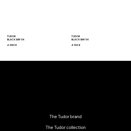
TUDOR
TUDOR
BLACK BAY 54
BLACK BAY 54
4 380 €
4 150 €
The Tudor brand
The Tudor collection