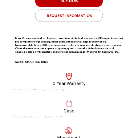
BUY NOW
REQUEST INFORMATION
Magnifico esempio di orologio-strumento e simbolo di avventura, il Pelagos è uno dei
più completi orologi subacquei meccanici tradizionali oggi in commercio.
Impermeabile fino a 500 m, è disponibile nelle versioni per destrorsi e per mancini.
Oltre alla versione nera opaca originale, questo modello si declina anche in blu
opaco, il colore emblematico degli orologi subacquei del Marchio fin dagli anni ’60.
WATCH SPECIFICATIONS
5 Year Warranty
Garanzia di cinque anni, trasferibile, senza registrazione né revisioni obbligatorie​
Case
Cassa in titanio, 43 mm, finitura satinata e valvola per la fuoriuscita dell’elio
Movement