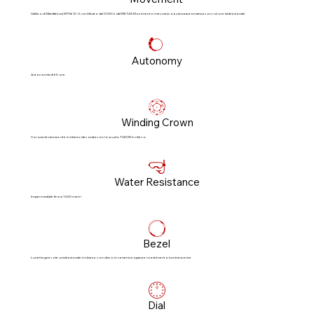
Calibro di Manifattura MT5612-U, certificato dal COSC e dal METAS Movimento meccanico a carica automatica con rotore bidirezionale
Autonomy
Autonomia di 65 ore
Winding Crown
Corona di carica a vite in titanio decorata con lo scudo TUDOR in rilievo
Water Resistance
Impermeabile fino a 1.000 metri
Bezel
Lunetta girevole unidirezionale in titanio con disco in ceramica opaca e rivestimento luminescente
Dial