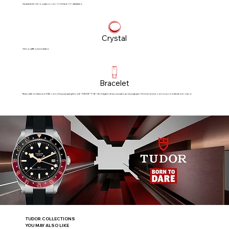
Quadrante nero opaco con <i>rehaut</i> sabbiato
Crystal
Vetro zaffiro bombato
Bracelet
Bracciale in titanio a 3 file con chiusura pieghevole TUDOR “T‑fit”, fermaglio di sicurezza e prolunga per l’immersione con nuovo indicatore visivo
TUDOR COLLECTIONS
YOU MAY ALSO LIKE