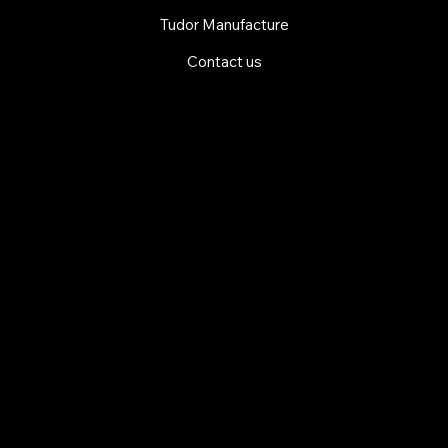
Tudor Manufacture
Contact us
EXPLORE MANI.BOUTIQUE
Rolex
Rolex Certified Pre-Owned
Tudor
Baume & Mercier