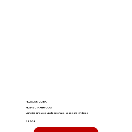
PELAGOS ULTRA
M2543C1A7NU-0001
Lunetta girevole unidirezionale , Bracciale in titanio
6 380 €