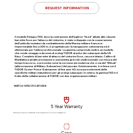
REQUEST INFORMATION
Il modello Pelagos FXD, dove la contrazione dell’inglese “fixed” allude alle robuste
barrette fisse per l’attacco del cinturino, è stato sviluppato con la cooperazione
dell’unità dei nuotatori da combattimento della Marina militare francese.
Impermeabile fino a 200 m, è progettato per la navigazione sottomarina ed è
ottimizzato per l’utilizzo professionale. La gamma comprende inoltre un modello
che rende omaggio a decenni di orologi TUDOR al polso dei subacquei della US
Navy. Completo di barrette di attacco del cinturino fisse, cassa in titanio, Calibro di
Manifattura ad alte prestazioni e una lunetta girevole unidirezionale con misura del
tempo trascorso, si presenta come la versione più moderna che ci sia del “Milsub”
(abbreviazione di Military Submariner) del passato. Esteticamente, è in linea con il
TUDOR Oyster Prince Submariner di fine anni ’60; incorpora elementi delle
specifiche militari statunitensi per gli orologi subacquei. In sintesi, la gamma FXD è il
frutto della collaborazione di TUDOR con due organizzazioni militari.
WATCH SPECIFICATIONS
5 Year Warranty
Garanzia di cinque anni, trasferibile, senza registrazione né revisioni obbligatorie​
Case