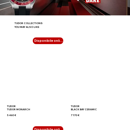
TUDOR COLLECTIONS
YOU MAY ALSO LIKE
Disponibile online
TUDOR
TUDOR
TUDOR MONARCH
BLACK BAY CERAMIC
5 460 €
7 170 €
Disponibile online