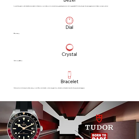
Lunetta girevole bidirezionale in titanio con disco in ceramica, graduazione retrograda 60 minuti per la navigazione in fasi consecutive
Dial
Blu navy
Crystal
Vetro zaffiro
Bracelet
Cinturino in tessuto blu navy con filo centrale color argento, dotato di sistema di chiusura a strappo