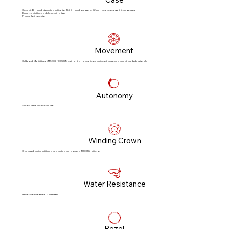
Cassa di 42 mm di diametro in titanio, 12,75 mm di spessore, 52 mm da ansa ad ansa, finitura satinata
Barrette di attacco del cinturino fisse
Fondello in acciaio
Movement
Calibro di Manifattura MT5602 (COSC) Movimento meccanico a carica automatica con rotore bidirezionale
Autonomy
Autonomia di circa 70 ore
Winding Crown
Corona di carica in titanio decorata con lo scudo TUDOR in rilievo
Water Resistance
Impermeabile fino a 200 metri
Bezel