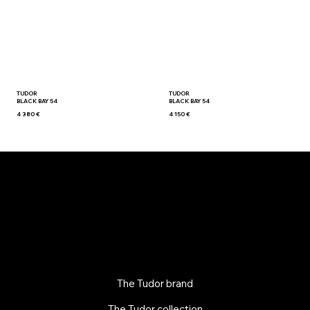
TUDOR
TUDOR
BLACK BAY 54
BLACK BAY 54
4 380 €
4 150 €
The Tudor brand
The Tudor collection