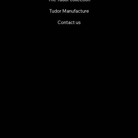
Tudor Manufacture
Contact us
EXPLORE MANI.BOUTIQUE
Rolex
Rolex Certified Pre-Owned
Tudor
Baume & Mercier