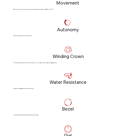
Movement
Movimento meccanico a carica automatica, Calibro T201
Autonomy
Autonomia di circa 38 ore
Winding Crown
Corona di carica a vite in acciaio con cabochon blu trasparente
Water Resistance
Impermeabile fino a 100 metri
Bezel
Lunetta liscia in acciaio, finitura lucida
Dial