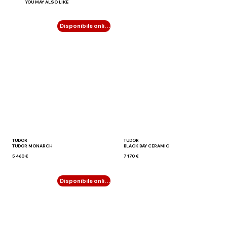
YOU MAY ALSO LIKE
Disponibile online
TUDOR
TUDOR
TUDOR MONARCH
BLACK BAY CERAMIC
5 460 €
7 170 €
Disponibile online