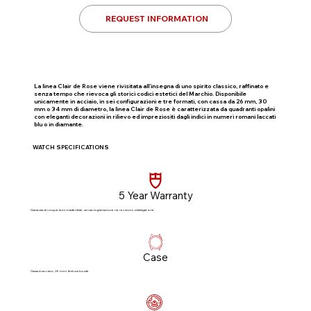
REQUEST INFORMATION
La linea Clair de Rose viene rivisitata all’insegna di uno spirito classico, raffinato e
senza tempo che rievoca gli storici codici estetici del Marchio. Disponibile
unicamente in acciaio, in sei configurazioni e tre formati, con cassa da 26 mm, 30
mm o 34 mm di diametro, la linea Clair de Rose è caratterizzata da quadranti opalini
con eleganti decorazioni in rilievo ed impreziositi dagli indici in numeri romani laccati
blu o in diamante.
WATCH SPECIFICATIONS
5 Year Warranty
Garanzia di cinque anni, trasferibile, senza registrazione né revisioni obbligatorie​
Case
Cassa in acciaio, 26 mm, finitura lucida