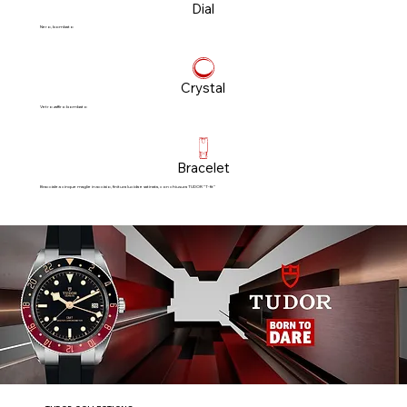
Dial
Nero, bombato
Crystal
Vetro zaffiro bombato
Bracelet
Bracciale a cinque maglie in acciaio, finitura lucida e satinata, con chiusura TUDOR “T‑fit”