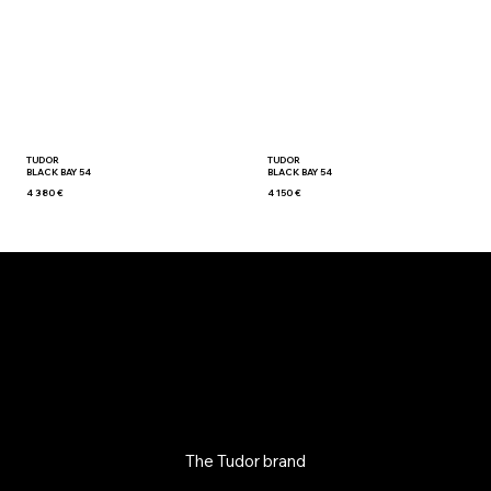
TUDOR
TUDOR
BLACK BAY 54
BLACK BAY 54
4 380 €
4 150 €
The Tudor brand