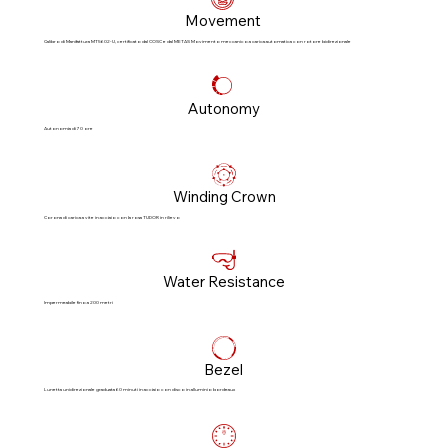
Movement
Calibro di Manifattura MT5602-U, certificato dal COSC e dal METAS Movimento meccanico a carica automatica con rotore bidirezionale
Autonomy
Autonomia di 70 ore
Winding Crown
Corona di carica a vite in acciaio con la rosa TUDOR in rilievo
Water Resistance
Impermeabile fino a 200 metri
Bezel
Lunetta unidirezionale graduata 60 minuti in acciaio con disco in alluminio bordeaux