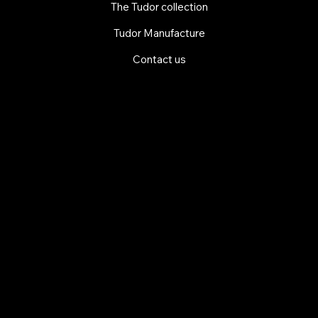
The Tudor collection
Tudor Manufacture
Contact us
EXPLORE MANI.BOUTIQUE
Rolex
Rolex Certified Pre-Owned
Tudor