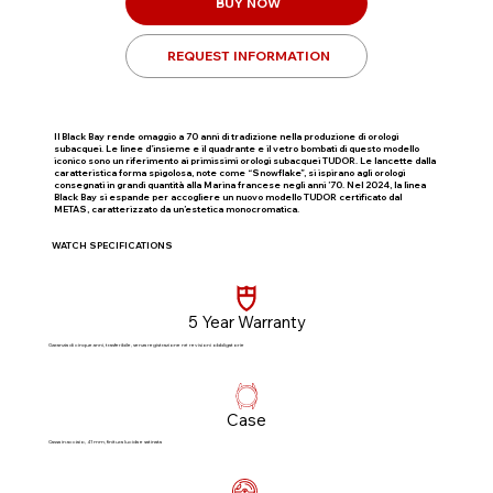
BUY NOW
REQUEST INFORMATION
Il Black Bay rende omaggio a 70 anni di tradizione nella produzione di orologi
subacquei. Le linee d’insieme e il quadrante e il vetro bombati di questo modello
iconico sono un riferimento ai primissimi orologi subacquei TUDOR. Le lancette dalla
caratteristica forma spigolosa, note come “Snowflake”, si ispirano agli orologi
consegnati in grandi quantità alla Marina francese negli anni ’70. Nel 2024, la linea
Black Bay si espande per accogliere un nuovo modello TUDOR certificato dal
METAS, caratterizzato da un’estetica monocromatica.
WATCH SPECIFICATIONS
5 Year Warranty
Garanzia di cinque anni, trasferibile, senza registrazione né revisioni obbligatorie​
Case
Cassa in acciaio, 41 mm, finitura lucida e satinata