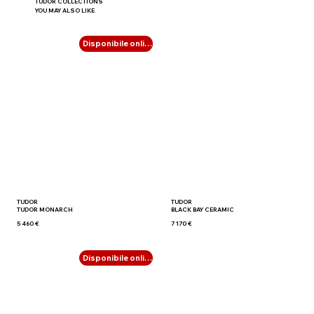
TUDOR COLLECTIONS
YOU MAY ALSO LIKE
Disponibile online
TUDOR
TUDOR
TUDOR MONARCH
BLACK BAY CERAMIC
5 460 €
7 170 €
Disponibile online