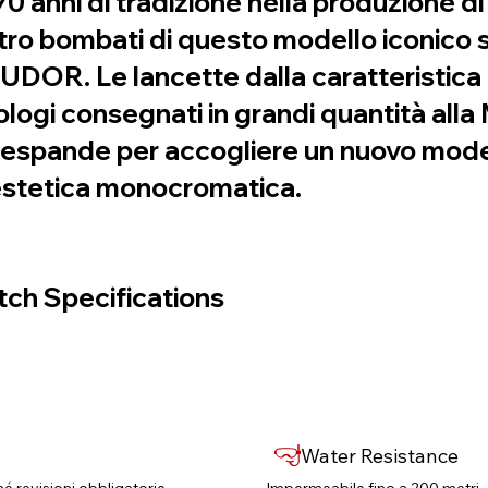
0 anni di tradizione nella produzione di
vetro bombati di questo modello iconico 
TUDOR. Le lancette dalla caratteristic
rologi consegnati in grandi quantità alla
si espande per accogliere un nuovo mod
estetica monocromatica.
ch Specifications
Water Resistance