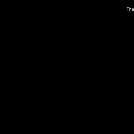
The
EXPLORE
O
MANI.BOUTIQ
S