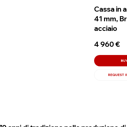
Cassa in a
41 mm, Br
acciaio
4 960 €
BU
REQUEST 