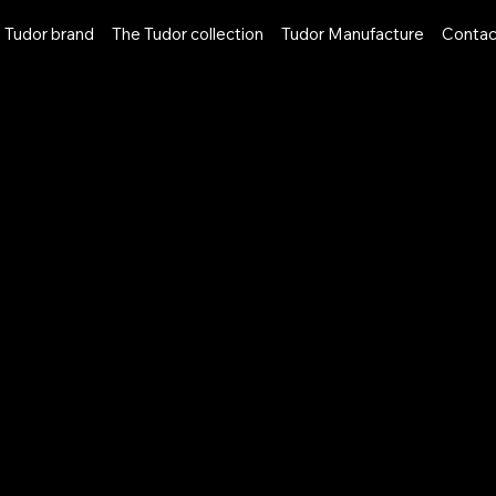
 Tudor brand
The Tudor collection
Tudor Manufacture
Contac
NLINE
BOUTIQUE
ERVICES
SERVICES