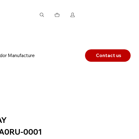
dor Manufacture
Contact us
AY
A0RU-0001