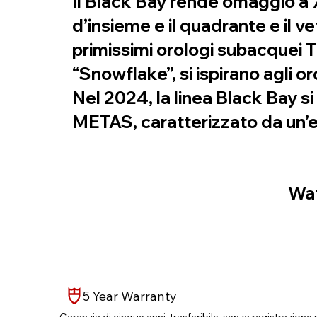
Il Black Bay rende omaggio a 7
d’insieme e il quadrante e il 
primissimi orologi subacquei 
“Snowflake”, si ispirano agli o
Nel 2024, la linea Black Bay 
METAS, caratterizzato da un’
Wat
5 Year Warranty