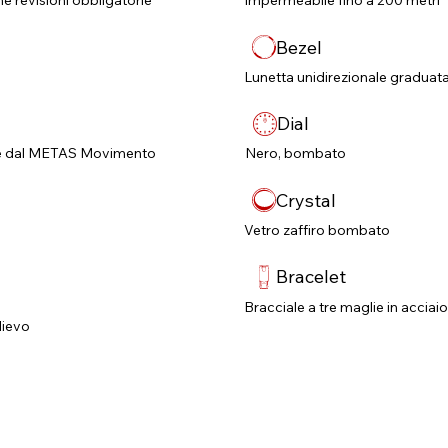
né revisioni obbligatorie​
Impermeabile fino a 200 metri
Bezel
Lunetta unidirezionale graduata
Dial
C e dal METAS Movimento
Nero, bombato
e
Crystal
Vetro zaffiro bombato
Bracelet
Bracciale a tre maglie in acciaio
lievo