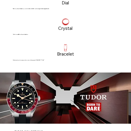
Dial
Nero, bombato, con indici delle ore argentati applicati
Crystal
Vetro zaffiro bombato
Bracelet
Cinturino in caucciù con chiusura TUDOR “T‑fit”