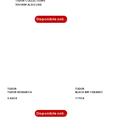
TUDOR COLLECTIONS
YOU MAY ALSO LIKE
Disponibile online
TUDOR
TUDOR
TUDOR MONARCH
BLACK BAY CERAMIC
5 460 €
7 170 €
Disponibile online