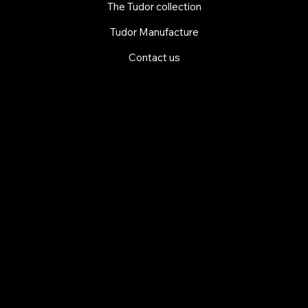
The Tudor collection
Tudor Manufacture
Contact us
EXPLORE MANI.BOUTIQUE
Rolex
Rolex Certified Pre-Owned
Tudor