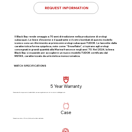
REQUEST INFORMATION
Il Black Bay rende omaggio a 70 anni di tradizione nella produzione di orologi
subacquei. Le linee d’insieme e il quadrante e il vetro bombati di questo modello
iconico sono un riferimento ai primissimi orologi subacquei TUDOR. Le lancette dalla
caratteristica forma spigolosa, note come “Snowflake”, si ispirano agli orologi
consegnati in grandi quantità alla Marina francese negli anni ’70. Nel 2024, la linea
Black Bay si espande per accogliere un nuovo modello TUDOR certificato dal
METAS, caratterizzato da un’estetica monocromatica.
WATCH SPECIFICATIONS
5 Year Warranty
Garanzia di cinque anni, trasferibile, senza registrazione né revisioni obbligatorie​
Case
Cassa in acciaio, 41 mm, finitura lucida e satinata