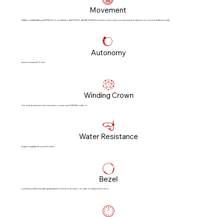
Movement
Calibro di Manifattura MT5602-U, certificato dal COSC e dal METAS Movimento meccanico a carica automatica con rotore bidirezionale
Autonomy
Autonomia di 70 ore
Winding Crown
Corona di carica a vite in acciaio con la rosa TUDOR in rilievo
Water Resistance
Impermeabile fino a 200 metri
Bezel
Lunetta unidirezionale graduata 60 minuti in acciaio con disco in alluminio nero