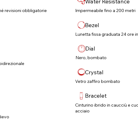
Water Resistance
né revisioni obbligatorie​
Impermeabile fino a 200 metri
Bezel
Lunetta fissa graduata 24 ore in
Dial
Nero, bombato
idirezionale
Crystal
Vetro zaffiro bombato
Bracelet
Cinturino ibrido in caucciù e cu
acciaio
lievo