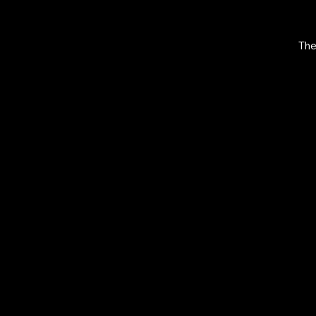
The
EXPLORE
O