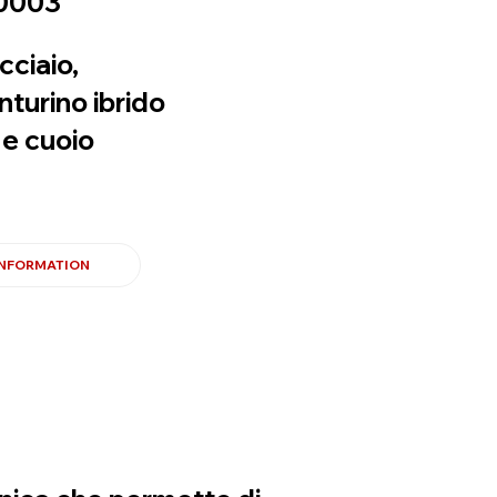
0003
cciaio,
turino ibrido
 e cuoio
INFORMATION