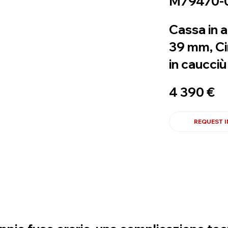
M79470-
Cassa in a
39 mm, Cin
in caucciù
4 390 €
REQUEST 