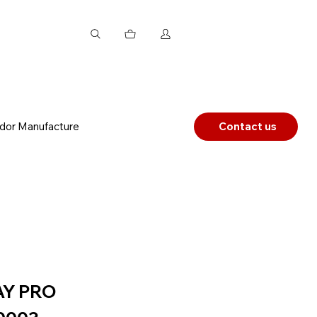
dor Manufacture
Contact us
AY PRO