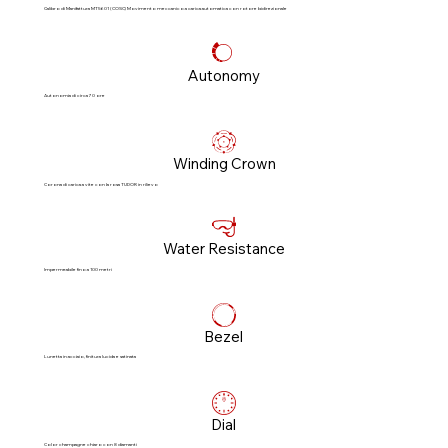
Calibro di Manifattura MT5601 (COSC) Movimento meccanico a carica automatica con rotore bidirezionale
Autonomy
Autonomia di circa 70 ore
Winding Crown
Corona di carica a vite con la rosa TUDOR in rilievo
Water Resistance
Impermeabile fino a 100 metri
Bezel
Lunetta in acciaio, finitura lucida e satinata
Dial
Color champagne chiaro con 8 diamanti