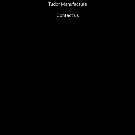
Tudor Manufacture
Contact us
EXPLORE MANI.BOUTIQUE
Rolex
Rolex Certified Pre-Owned
Tudor
Baume & Mercier
Dodo