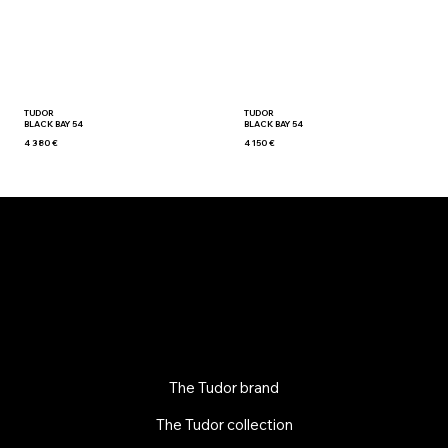
TUDOR
TUDOR
BLACK BAY 54
BLACK BAY 54
4 380 €
4 150 €
The Tudor brand
The Tudor collection