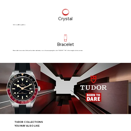
Crystal
Vetro zaffiro piatto
Bracelet
Bracciale in acciaio, finitura lucida e satinata, con chiusura pieghevole TUDOR “T‑fit” e fermaglio di sicurezza
TUDOR COLLECTIONS
YOU MAY ALSO LIKE