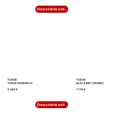
Disponibile online
TUDOR
TUDOR
TUDOR MONARCH
BLACK BAY CERAMIC
5 460 €
7 170 €
Disponibile online