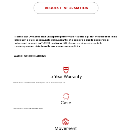
REQUEST INFORMATION
Il Black Bay One presenta un aspetto più formale rispetto agli altri modelli della linea
Black Bay, a cui è accomunato dal quadrante che si ispira a quello degli orologi
subacquei prodotti da TUDOR negli anni ’50. L’essenza di questo modello
contemporaneo risiede nella sua estrema semplicità.
WATCH SPECIFICATIONS
5 Year Warranty
Garanzia di cinque anni, trasferibile, senza registrazione né revisioni obbligatorie​
Case
Cassa in acciaio, 41 mm, finitura lucida e satinata
Movement