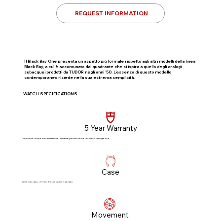
REQUEST INFORMATION
Il Black Bay One presenta un aspetto più formale rispetto agli altri modelli della linea
Black Bay, a cui è accomunato dal quadrante che si ispira a quello degli orologi
subacquei prodotti da TUDOR negli anni ’50. L’essenza di questo modello
contemporaneo risiede nella sua estrema semplicità.
WATCH SPECIFICATIONS
5 Year Warranty
Garanzia di cinque anni, trasferibile, senza registrazione né revisioni obbligatorie​
Case
Cassa in acciaio, 41 mm, finitura lucida e satinata
Movement