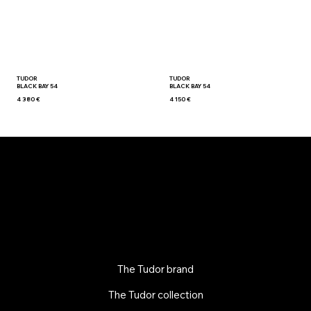
TUDOR
TUDOR
BLACK BAY 54
BLACK BAY 54
4 380 €
4 150 €
The Tudor brand
The Tudor collection