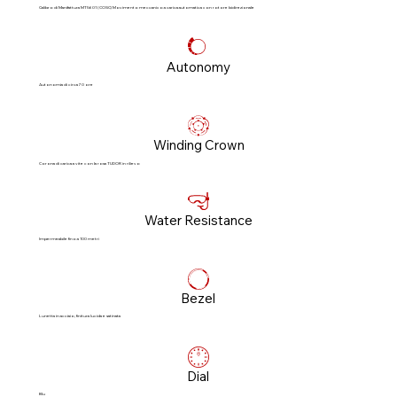
Calibro di Manifattura MT5601 (COSC) Movimento meccanico a carica automatica con rotore bidirezionale
Autonomy
Autonomia di circa 70 ore
Winding Crown
Corona di carica a vite con la rosa TUDOR in rilievo
Water Resistance
Impermeabile fino a 100 metri
Bezel
Lunetta in acciaio, finitura lucida e satinata
Dial
Blu