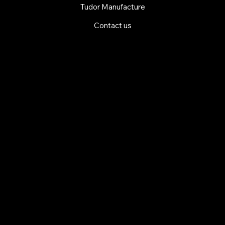
Tudor Manufacture
Contact us
EXPLORE MANI.BOUTIQUE
Rolex
Rolex Certified Pre-Owned
Tudor
Baume & Mercier
Dodo