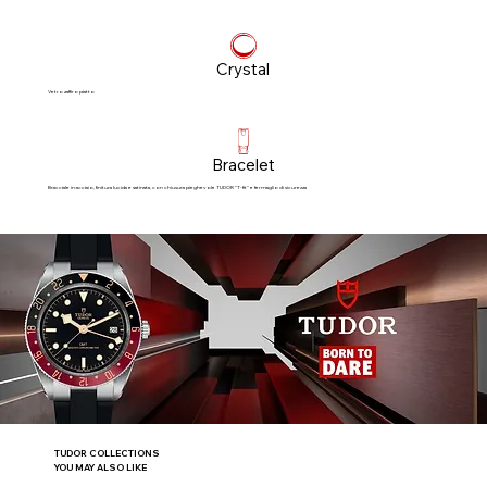
Crystal
Vetro zaffiro piatto
Bracelet
Bracciale in acciaio, finitura lucida e satinata, con chiusura pieghevole TUDOR “T‑fit” e fermaglio di sicurezza
TUDOR COLLECTIONS
YOU MAY ALSO LIKE