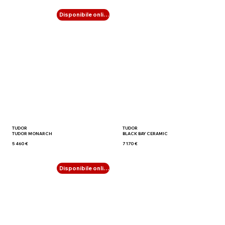
Disponibile online
TUDOR
TUDOR
TUDOR MONARCH
BLACK BAY CERAMIC
5 460 €
7 170 €
Disponibile online