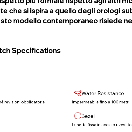
petto più formale rispetto agli altri mod
e che si ispira a quello degli orologi
questo modello contemporaneo risiede ne
ch Specifications
Water Resistance
né revisioni obbligatorie​
Impermeabile fino a 100 metri
Bezel
Lunetta fissa in acciaio rivestit