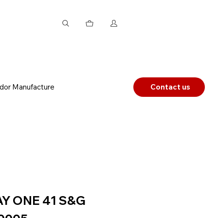
dor Manufacture
Contact us
AY ONE 41 S&G