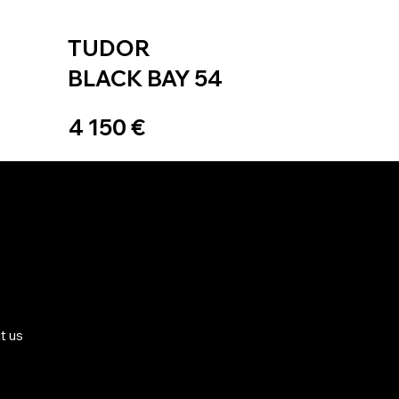
TUDOR
BLACK BAY 54
4 150 €
t us