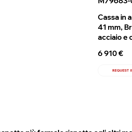
M79683-
Cassa in a
41 mm, Br
acciaio e 
6 910 €
REQUEST 