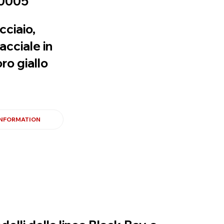
0005
cciaio,
acciale in
oro giallo
INFORMATION