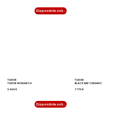
Disponibile online
TUDOR
TUDOR
TUDOR MONARCH
BLACK BAY CERAMIC
5 460 €
7 170 €
Disponibile online