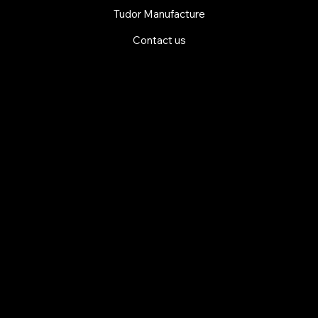
Tudor Manufacture
Contact us
EXPLORE MANI.BOUTIQUE
Rolex
Rolex Certified Pre-Owned
Tudor
Baume & Mercier