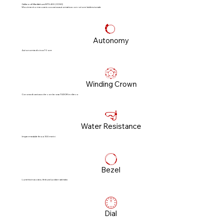
Calibro di Manifattura MT5400 (COSC)
Movimento meccanico a carica automatica con rotore bidirezionale
Autonomy
Autonomia di circa 70 ore
Winding Crown
Corona di carica a vite con la rosa TUDOR in rilievo
Water Resistance
Impermeabile fino a 100 metri
Bezel
Lunetta in acciaio, finitura lucida e satinata
Dial