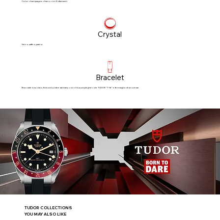
Color champagne chiaro con 8 diamanti
Crystal
Vetro zaffiro piatto
Bracelet
Bracciale in acciaio, finitura lucida e satinata, con chiusura pieghevole TUDOR “T‑fit” e fermaglio di sicurezza
TUDOR COLLECTIONS
YOU MAY ALSO LIKE