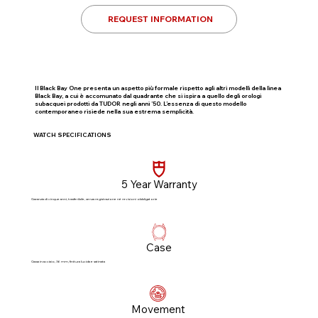
REQUEST INFORMATION
Il Black Bay One presenta un aspetto più formale rispetto agli altri modelli della linea
Black Bay, a cui è accomunato dal quadrante che si ispira a quello degli orologi
subacquei prodotti da TUDOR negli anni ’50. L’essenza di questo modello
contemporaneo risiede nella sua estrema semplicità.
WATCH SPECIFICATIONS
5 Year Warranty
Garanzia di cinque anni, trasferibile, senza registrazione né revisioni obbligatorie​
Case
Cassa in acciaio, 36 mm, finitura lucida e satinata
Movement