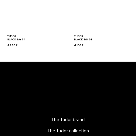
TUDOR
TUDOR
BLACK BAY 54
BLACK BAY 54
4 380 €
4 150 €
The Tudor brand
The Tudor collection