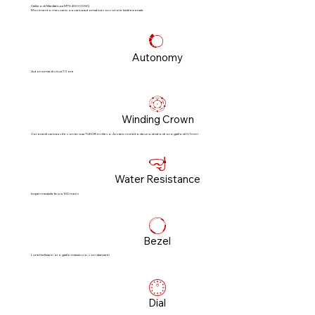
Calibro di Manifattura MT5400 (COSC)
Movimento meccanico a carica automatica con rotore bidirezionale
Autonomy
Autonomia di circa 70 ore
Winding Crown
Corona di carica a vite con la rosa TUDOR in rilievo. Acciaio rivestito da uno strato di oro giallo di 0,1 mm
Water Resistance
Impermeabile fino a 100 metri
Bezel
Lunetta fissa in oro giallo massiccio, con diamanti
Dial