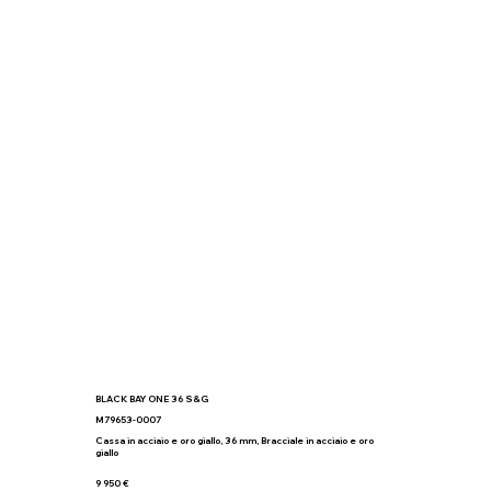
BLACK BAY ONE 36 S&G
M79653-0007
Cassa in acciaio e oro giallo, 36 mm, Bracciale in acciaio e oro
giallo
9 950 €