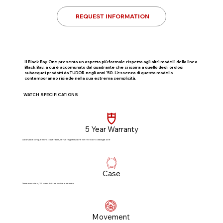
REQUEST INFORMATION
Il Black Bay One presenta un aspetto più formale rispetto agli altri modelli della linea
Black Bay, a cui è accomunato dal quadrante che si ispira a quello degli orologi
subacquei prodotti da TUDOR negli anni ’50. L’essenza di questo modello
contemporaneo risiede nella sua estrema semplicità.
WATCH SPECIFICATIONS
5 Year Warranty
Garanzia di cinque anni, trasferibile, senza registrazione né revisioni obbligatorie​
Case
Cassa in acciaio, 36 mm, finitura lucida e satinata
Movement