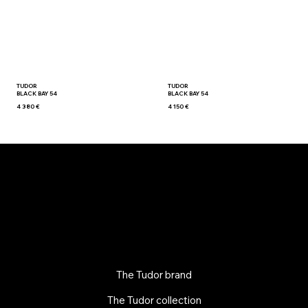
TUDOR
TUDOR
BLACK BAY 54
BLACK BAY 54
4 380 €
4 150 €
The Tudor brand
The Tudor collection