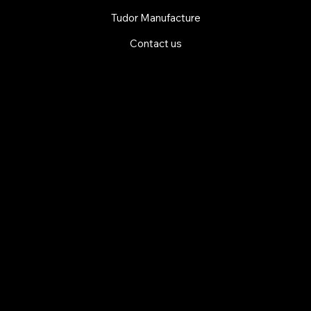
Tudor Manufacture
Contact us
EXPLORE MANI.BOUTIQUE
Rolex
Rolex Certified Pre-Owned
Tudor
Baume & Mercier