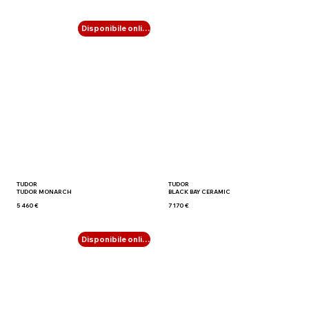
Disponibile online
TUDOR
TUDOR
TUDOR MONARCH
BLACK BAY CERAMIC
5 460 €
7 170 €
Disponibile online