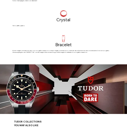
Color champagne, indici con diamanti
Crystal
Vetro zaffiro piatto
Bracelet
Prime maglie centrali in acciaio o in oro giallo massiccio. Le altre maglie centrali sono costituite da un’anima in acciaio rivestita da 0,2 mm di oro giallo.
Chiusura pieghevole TUDOR “T‑fit” con fermaglio di sicurezza. Il logo sul fermaglio è realizzato in oro giallo massiccio
TUDOR COLLECTIONS
YOU MAY ALSO LIKE