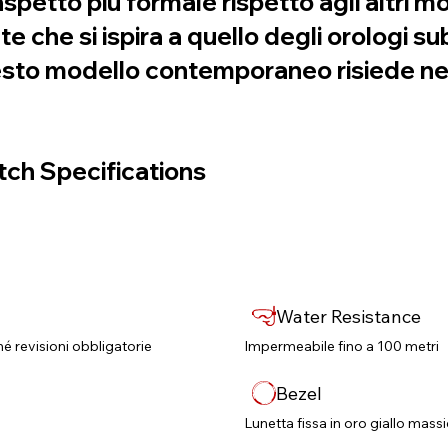
petto più formale rispetto agli altri mod
e che si ispira a quello degli orologi
questo modello contemporaneo risiede ne
ch Specifications
Water Resistance
né revisioni obbligatorie​
Impermeabile fino a 100 metri
Bezel
Lunetta fissa in oro giallo mass