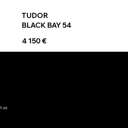
TUDOR
BLACK BAY 54
4 150 €
t us