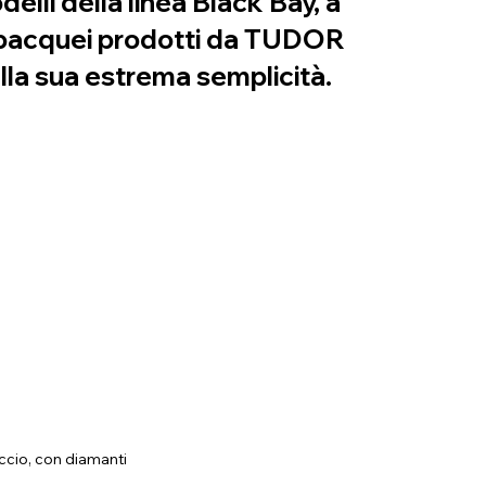
elli della linea Black Bay, a
 subacquei prodotti da TUDOR
lla sua estrema semplicità.
iccio, con diamanti