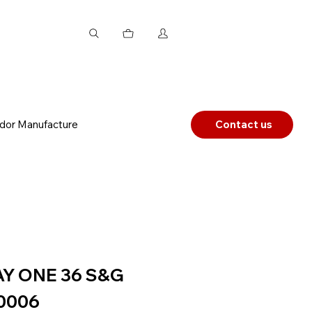
dor Manufacture
Contact us
AY ONE 36 S&G
0006