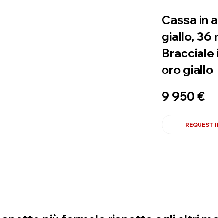
Cassa in a
giallo, 36
Bracciale 
oro giallo
9 950 €
REQUEST 