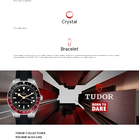
Nero, indici con diamanti
Crystal
Vetro zaffiro piatto
Bracelet
Prime maglie centrali in acciaio o in oro giallo massiccio. Le altre maglie centrali sono costituite da un’anima in acciaio rivestita da 0,2 mm di oro giallo.
Chiusura pieghevole TUDOR “T‑fit” con fermaglio di sicurezza. Il logo sul fermaglio è realizzato in oro giallo massiccio
TUDOR COLLECTIONS
YOU MAY ALSO LIKE