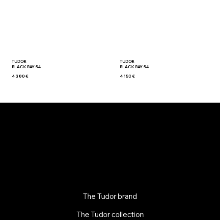
TUDOR
TUDOR
BLACK BAY 54
BLACK BAY 54
4 380 €
4 150 €
The Tudor brand
The Tudor collection