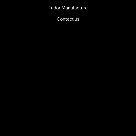
Tudor Manufacture
Contact us
EXPLORE MANI.BOUTIQUE
Rolex
Rolex Certified Pre-Owned
Tudor
Baume & Mercier