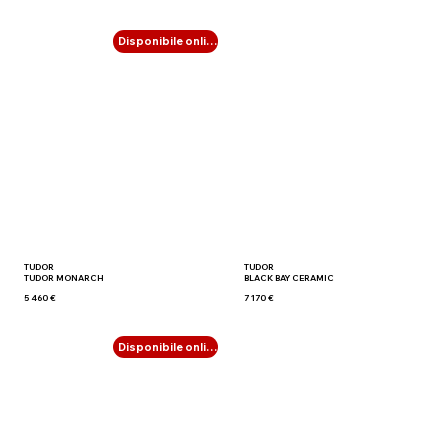
Disponibile online
TUDOR
TUDOR
TUDOR MONARCH
BLACK BAY CERAMIC
5 460 €
7 170 €
Disponibile online