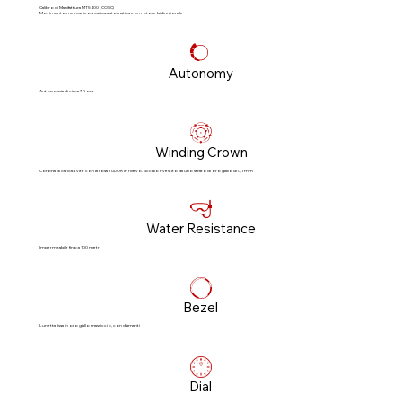
Calibro di Manifattura MT5400 (COSC)
Movimento meccanico a carica automatica con rotore bidirezionale
Autonomy
Autonomia di circa 70 ore
Winding Crown
Corona di carica a vite con la rosa TUDOR in rilievo. Acciaio rivestito da uno strato di oro giallo di 0,1 mm
Water Resistance
Impermeabile fino a 100 metri
Bezel
Lunetta fissa in oro giallo massiccio, con diamanti
Dial