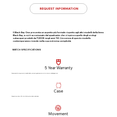
REQUEST INFORMATION
Il Black Bay One presenta un aspetto più formale rispetto agli altri modelli della linea
Black Bay, a cui è accomunato dal quadrante che si ispira a quello degli orologi
subacquei prodotti da TUDOR negli anni ’50. L’essenza di questo modello
contemporaneo risiede nella sua estrema semplicità.
WATCH SPECIFICATIONS
5 Year Warranty
Garanzia di cinque anni, trasferibile, senza registrazione né revisioni obbligatorie​
Case
Cassa in acciaio, 36 mm, finitura lucida e satinata
Movement