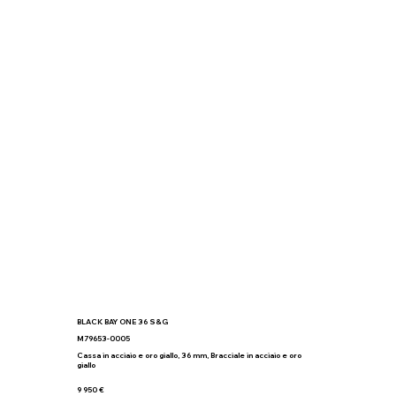
BLACK BAY ONE 36 S&G
M79653-0005
Cassa in acciaio e oro giallo, 36 mm, Bracciale in acciaio e oro
giallo
9 950 €