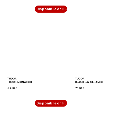
Disponibile online
TUDOR
TUDOR
TUDOR MONARCH
BLACK BAY CERAMIC
5 460 €
7 170 €
Disponibile online