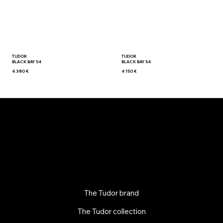
TUDOR
TUDOR
BLACK BAY 54
BLACK BAY 54
4 380 €
4 150 €
The Tudor brand
The Tudor collection