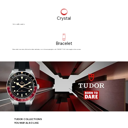
Crystal
Vetro zaffiro piatto
Bracelet
Bracciale in acciaio, finitura lucida e satinata, con chiusura pieghevole TUDOR “T‑fit” e fermaglio di sicurezza
TUDOR COLLECTIONS
YOU MAY ALSO LIKE