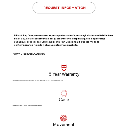
REQUEST INFORMATION
Il Black Bay One presenta un aspetto più formale rispetto agli altri modelli della linea
Black Bay, a cui è accomunato dal quadrante che si ispira a quello degli orologi
subacquei prodotti da TUDOR negli anni ’50. L’essenza di questo modello
contemporaneo risiede nella sua estrema semplicità.
WATCH SPECIFICATIONS
5 Year Warranty
Garanzia di cinque anni, trasferibile, senza registrazione né revisioni obbligatorie​
Case
Cassa in acciaio, 31 mm, finitura lucida e satinata
Movement