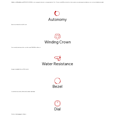
Calibro di Manifattura MT5201 (COSC), con una precisione compresa tra −3 e +5 secondi Movimento meccanico a carica automatica con rotore bidirezionale
Autonomy
Autonomia di circa 50 ore
Winding Crown
Corona di carica a vite con la rosa TUDOR in rilievo
Water Resistance
Impermeabile fino a 100 metri
Bezel
Lunetta in acciaio, finitura lucida e satinata
Dial
Color champagne chiaro