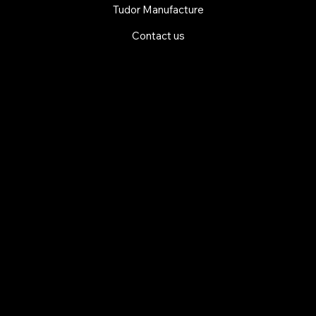
Tudor Manufacture
Contact us
EXPLORE MANI.BOUTIQUE
Rolex
Rolex Certified Pre-Owned
Tudor
Baume & Mercier
Dodo