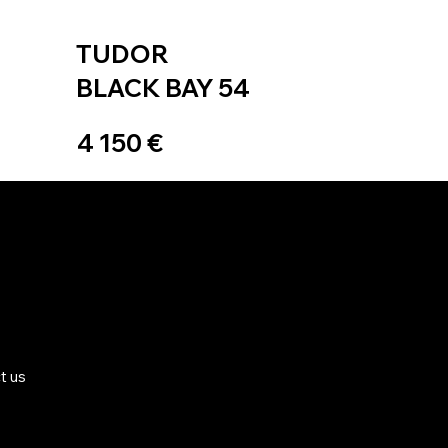
TUDOR
BLACK BAY 54
4 150 €
t us