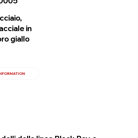
0005
cciaio,
cciale in
oro giallo
INFORMATION