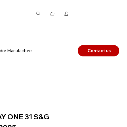
dor Manufacture
Contact us
AY ONE 31 S&G