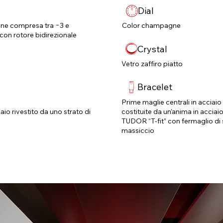
Dial
one compresa tra −3 e
Color champagne
on rotore bidirezionale
Crystal
Vetro zaffiro piatto
Bracelet
Prime maglie centrali in acciaio 
aio rivestito da uno strato di
costituite da un’anima in acciai
TUDOR “T‑fit” con fermaglio di si
massiccio