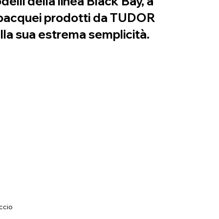
elli della linea Black Bay, a
 subacquei prodotti da TUDOR
lla sua estrema semplicità.
iccio