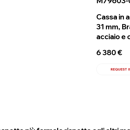
M79603-
Cassa in a
31 mm, Bra
acciaio e 
6 380 €
REQUEST 