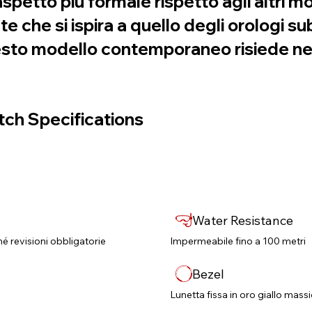
petto più formale rispetto agli altri mod
e che si ispira a quello degli orologi
questo modello contemporaneo risiede ne
ch Specifications
Water Resistance
né revisioni obbligatorie​
Impermeabile fino a 100 metri
Bezel
Lunetta fissa in oro giallo mass