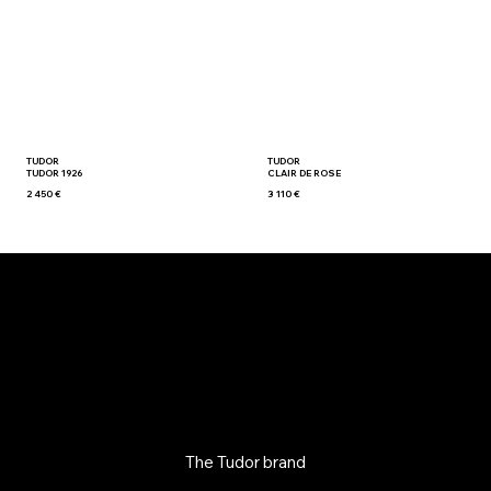
TUDOR
TUDOR
TUDOR 1926
CLAIR DE ROSE
2 450 €
3 110 €
The Tudor brand