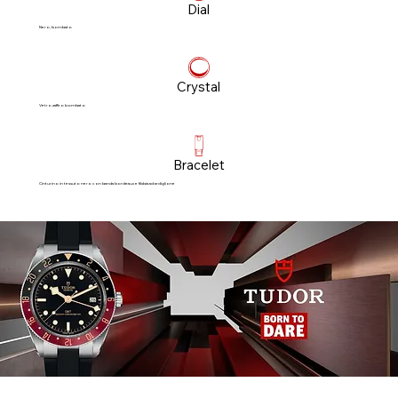
Dial
Nero, bombato
Crystal
Vetro zaffiro bombato
Bracelet
Cinturino in tessuto nero con banda bordeaux e fibbia ad ardiglione