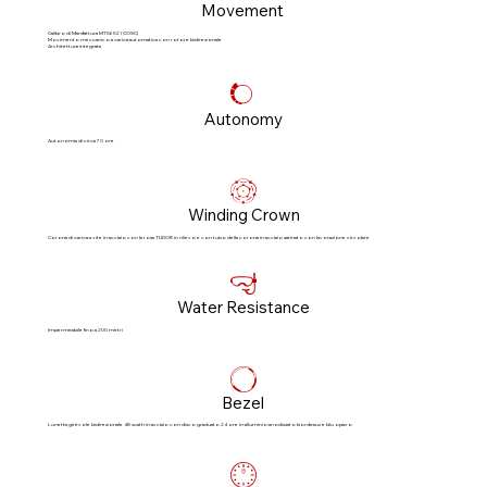
Movement
Calibro di Manifattura MT5652 (COSC)
Movimento meccanico a carica automatica con rotore bidirezionale
Architettura integrata
Autonomy
Autonomia di circa 70 ore
Winding Crown
Corona di carica a vite in acciaio con la rosa TUDOR in rilievo e con tubo della corona in acciaio satinato con lavorazione circolare
Water Resistance
Impermeabile fino a 200 metri
Bezel
Lunetta girevole bidirezionale 48 scatti in acciaio con disco graduato 24 ore in alluminio anodizzato bordeaux e blu opaco