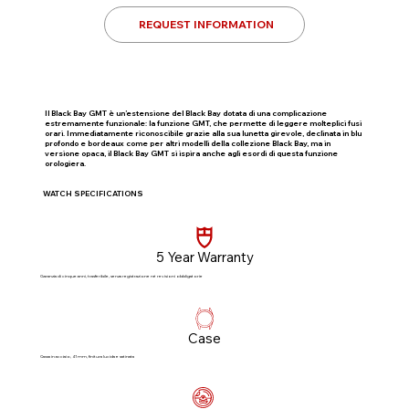
REQUEST INFORMATION
Il Black Bay GMT è un’estensione del Black Bay dotata di una complicazione
estremamente funzionale: la funzione GMT, che permette di leggere molteplici fusi
orari. Immediatamente riconoscibile grazie alla sua lunetta girevole, declinata in blu
profondo e bordeaux come per altri modelli della collezione Black Bay, ma in
versione opaca, il Black Bay GMT si ispira anche agli esordi di questa funzione
orologiera.
WATCH SPECIFICATIONS
5 Year Warranty
Garanzia di cinque anni, trasferibile, senza registrazione né revisioni obbligatorie​
Case
Cassa in acciaio, 41 mm, finitura lucida e satinata