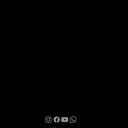
Via Roma 28, 07100 Sassari
MANI BOUTIQUE
The Boutique
Confidence
Partnership
Contacts
Terms of Use
Privacy Policy
Cookies
© 2026 | Manì Boutique S.r.l. | P.IVA. IT01580850905