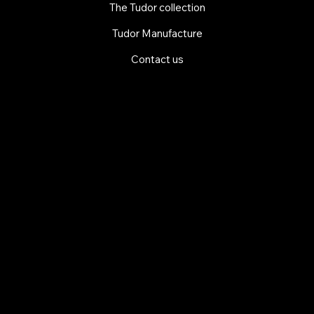
The Tudor collection
Tudor Manufacture
Contact us
EXPLORE MANI.BOUTIQUE
Rolex
Rolex Certified Pre-Owned
Tudor