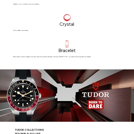
Opalino con contatori neri, bombato
Crystal
Vetro zaffiro bombato
Bracelet
Bracciale a cinque maglie in acciaio, finitura lucida e satinata, chiusura TUDOR “T‑fit” con sistema di regolazione rapida
TUDOR COLLECTIONS
YOU MAY ALSO LIKE