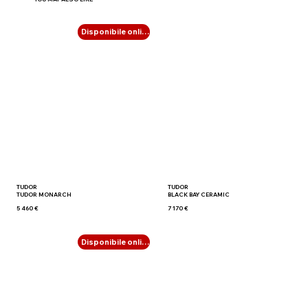
Disponibile online
TUDOR
TUDOR
TUDOR MONARCH
BLACK BAY CERAMIC
5 460 €
7 170 €
Disponibile online