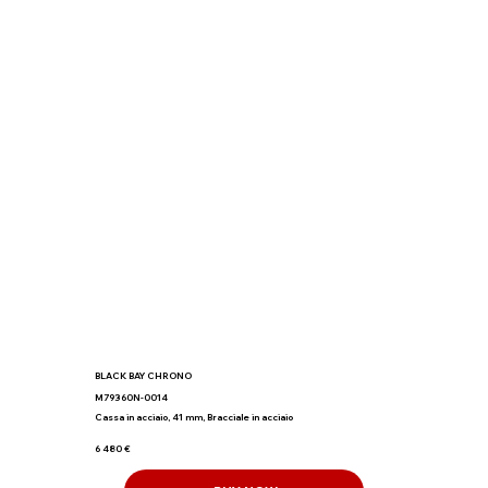
BLACK BAY CHRONO
M79360N-0014
Cassa in acciaio, 41 mm, Bracciale in acciaio
6 480 €