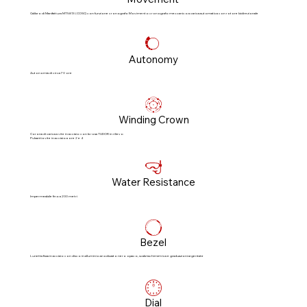
Calibro di Manifattura MT5813 (COSC) con funzione cronografo Movimento cronografo meccanico a carica automatica con rotore bidirezionale
Autonomy
Autonomia di circa 70 ore
Winding Crown
Corona di carica a vite in acciaio con la rosa TUDOR in rilievo
Pulsanti a vite in acciaio a ore 2 e 4
Water Resistance
Impermeabile fino a 200 metri
Bezel
Lunetta fissa in acciaio con disco in alluminio anodizzato nero opaco, scala tachimetrica e graduazioni argentate
Dial