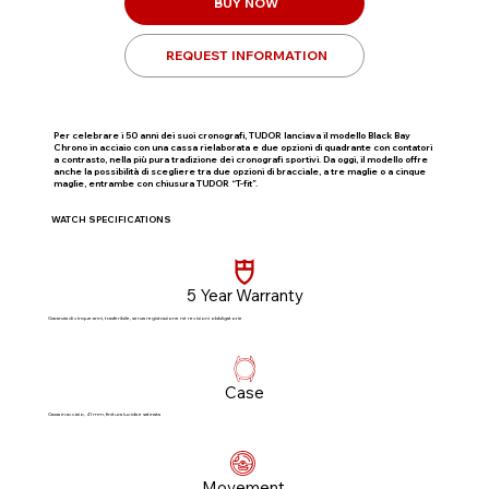
BUY NOW
REQUEST INFORMATION
Per celebrare i 50 anni dei suoi cronografi, TUDOR lanciava il modello Black Bay
Chrono in acciaio con una cassa rielaborata e due opzioni di quadrante con contatori
a contrasto, nella più pura tradizione dei cronografi sportivi. Da oggi, il modello offre
anche la possibilità di scegliere tra due opzioni di bracciale, a tre maglie o a cinque
maglie, entrambe con chiusura TUDOR “T-fit”.
WATCH SPECIFICATIONS
5 Year Warranty
Garanzia di cinque anni, trasferibile, senza registrazione né revisioni obbligatorie​
Case
Cassa in acciaio, 41 mm, finitura lucida e satinata
Movement