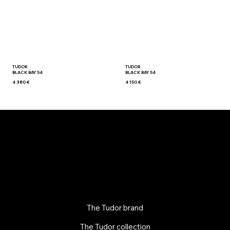
TUDOR
TUDOR
BLACK BAY 54
BLACK BAY 54
4 380 €
4 150 €
The Tudor brand
The Tudor collection