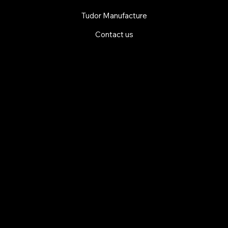
Tudor Manufacture
Contact us
EXPLORE MANI.BOUTIQUE
Rolex
Rolex Certified Pre-Owned
Tudor
Baume & Mercier