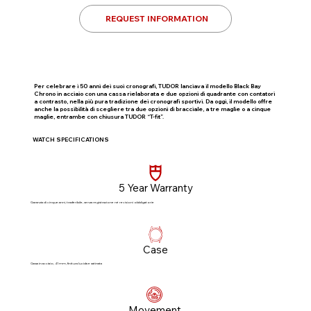
REQUEST INFORMATION
Per celebrare i 50 anni dei suoi cronografi, TUDOR lanciava il modello Black Bay
Chrono in acciaio con una cassa rielaborata e due opzioni di quadrante con contatori
a contrasto, nella più pura tradizione dei cronografi sportivi. Da oggi, il modello offre
anche la possibilità di scegliere tra due opzioni di bracciale, a tre maglie o a cinque
maglie, entrambe con chiusura TUDOR “T-fit”.
WATCH SPECIFICATIONS
5 Year Warranty
Garanzia di cinque anni, trasferibile, senza registrazione né revisioni obbligatorie​
Case
Cassa in acciaio, 41 mm, finitura lucida e satinata
Movement