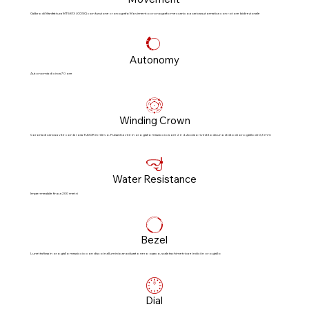
Calibro di Manifattura MT5813 (COSC) con funzione cronografo Movimento cronografo meccanico a carica automatica con rotore bidirezionale
Autonomy
Autonomia di circa 70 ore
Winding Crown
Corona di carica a vite con la rosa TUDOR in rilievo. Pulsanti a vite in oro giallo massiccio a ore 2 e 4. Acciaio rivestito da uno strato di oro giallo di 0,3 mm
Water Resistance
Impermeabile fino a 200 metri
Bezel
Lunetta fissa in oro giallo massiccio con disco in alluminio anodizzato nero opaco, scala tachimetrica e indici in oro giallo
Dial