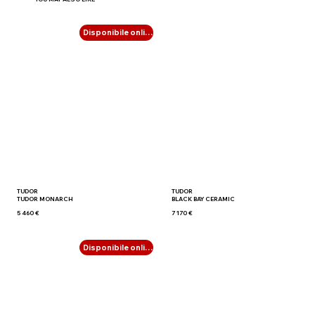
Disponibile online
TUDOR
TUDOR
TUDOR MONARCH
BLACK BAY CERAMIC
5 460 €
7 170 €
Disponibile online