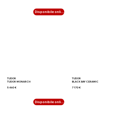
Disponibile online
TUDOR
TUDOR
TUDOR MONARCH
BLACK BAY CERAMIC
5 460 €
7 170 €
Disponibile online