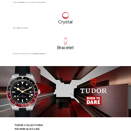
Color champagne con contatori neri, bombato
Crystal
Vetro zaffiro bombato
Bracelet
Cinturino in tessuto nero con fibbia ad ardiglione
TUDOR COLLECTIONS
YOU MAY ALSO LIKE