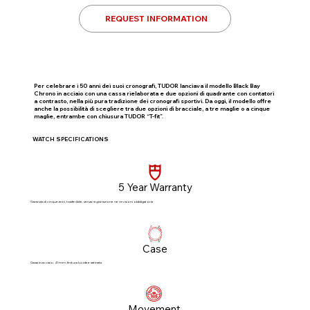
REQUEST INFORMATION
Per celebrare i 50 anni dei suoi cronografi, TUDOR lanciava il modello Black Bay
Chrono in acciaio con una cassa rielaborata e due opzioni di quadrante con contatori
a contrasto, nella più pura tradizione dei cronografi sportivi. Da oggi, il modello offre
anche la possibilità di scegliere tra due opzioni di bracciale, a tre maglie o a cinque
maglie, entrambe con chiusura TUDOR “T-fit”.
WATCH SPECIFICATIONS
5 Year Warranty
Garanzia di cinque anni, trasferibile, senza registrazione né revisioni obbligatorie​
Case
Cassa in acciaio, 41 mm, finitura lucida e satinata
Movement