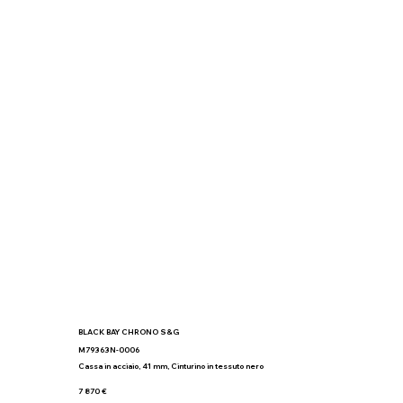
BLACK BAY CHRONO S&G
M79363N-0006
Cassa in acciaio, 41 mm, Cinturino in tessuto nero
7 870 €