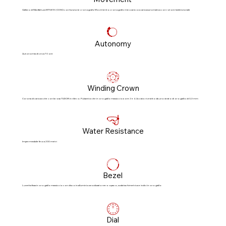
Calibro di Manifattura MT5813 (COSC) con funzione cronografo Movimento cronografo meccanico a carica automatica con rotore bidirezionale
Autonomy
Autonomia di circa 70 ore
Winding Crown
Corona di carica a vite con la rosa TUDOR in rilievo. Pulsanti a vite in oro giallo massiccio a ore 2 e 4. Acciaio rivestito da uno strato di oro giallo di 0,3 mm
Water Resistance
Impermeabile fino a 200 metri
Bezel
Lunetta fissa in oro giallo massiccio con disco in alluminio anodizzato nero opaco, scala tachimetrica e indici in oro giallo
Dial