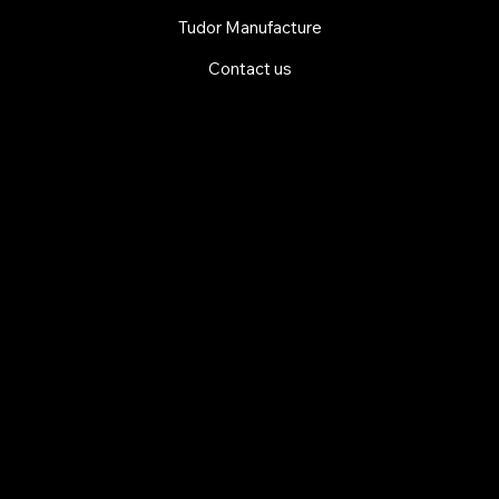
Tudor Manufacture
Contact us
EXPLORE MANI.BOUTIQUE
Rolex
Rolex Certified Pre-Owned
Tudor
Baume & Mercier