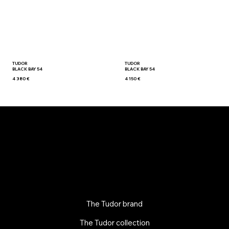
TUDOR
TUDOR
BLACK BAY 54
BLACK BAY 54
4 380 €
4 150 €
The Tudor brand
The Tudor collection