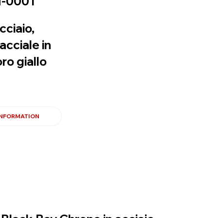
-0001
cciaio,
acciale in
oro giallo
INFORMATION