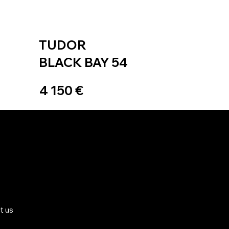
TUDOR
BLACK BAY 54
4 150 €
t us