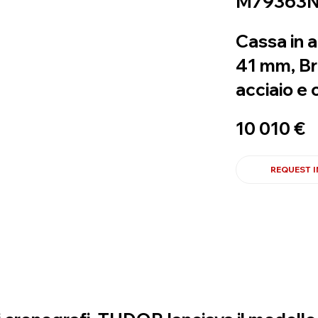
M79363N
Cassa in a
41 mm, Br
acciaio e 
10 010 €
REQUEST 