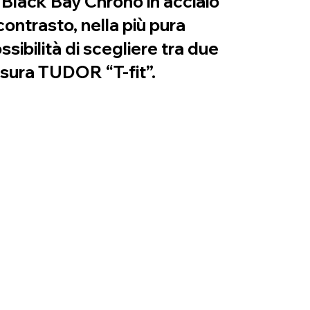
 Black Bay Chrono in acciaio
ontrasto, nella più pura
ssibilità di scegliere tra due
usura TUDOR “T-fit”.