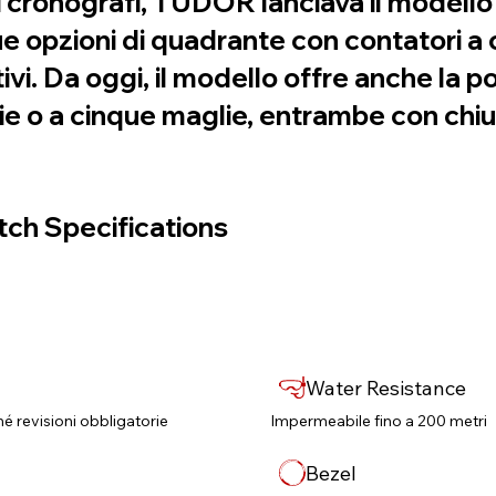
oi cronografi, TUDOR lanciava il modello
e opzioni di quadrante con contatori a c
vi. Da oggi, il modello offre anche la po
glie o a cinque maglie, entrambe con chi
ch Specifications
Water Resistance
né revisioni obbligatorie​
Impermeabile fino a 200 metri
Bezel