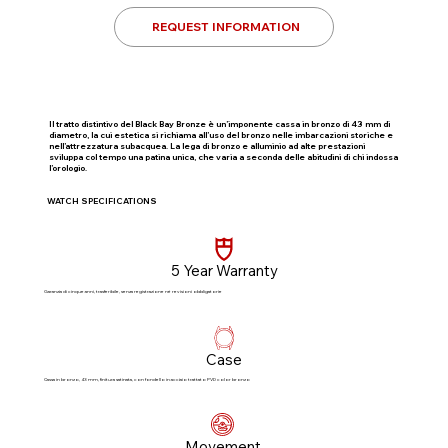
REQUEST INFORMATION
Il tratto distintivo del Black Bay Bronze è un’imponente cassa in bronzo di 43 mm di
diametro, la cui estetica si richiama all’uso del bronzo nelle imbarcazioni storiche e
nell’attrezzatura subacquea. La lega di bronzo e alluminio ad alte prestazioni
sviluppa col tempo una patina unica, che varia a seconda delle abitudini di chi indossa
l’orologio.
WATCH SPECIFICATIONS
5 Year Warranty
Garanzia di cinque anni, trasferibile, senza registrazione né revisioni obbligatorie​
Case
Cassa in bronzo, 43 mm, finitura satinata, con fondello in acciaio trattato PVD color bronzo
Movement