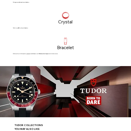
Grigio ardesia, bombato
Crystal
Vetro zaffiro bombato
Bracelet
Cinturino in tessuto grigio ardesia con fibbia ad ardiglione in bronzo
TUDOR COLLECTIONS
YOU MAY ALSO LIKE