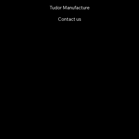
Tudor Manufacture
Contact us
EXPLORE MANI.BOUTIQUE
Rolex
Rolex Certified Pre-Owned
Tudor
Baume & Mercier