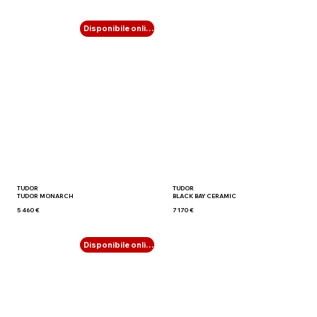
Disponibile online
TUDOR
TUDOR
TUDOR MONARCH
BLACK BAY CERAMIC
5 460 €
7 170 €
Disponibile online