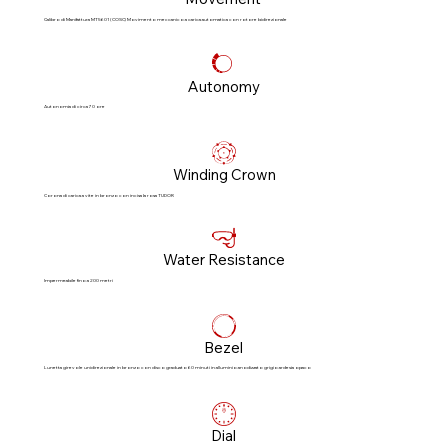
Calibro di Manifattura MT5601 (COSC) Movimento meccanico a carica automatica con rotore bidirezionale
Autonomy
Autonomia di circa 70 ore
Winding Crown
Corona di carica a vite in bronzo con incisa la rosa TUDOR
Water Resistance
Impermeabile fino a 200 metri
Bezel
Lunetta girevole unidirezionale in bronzo con disco graduato 60 minuti in alluminio anodizzato grigio ardesia opaco
Dial