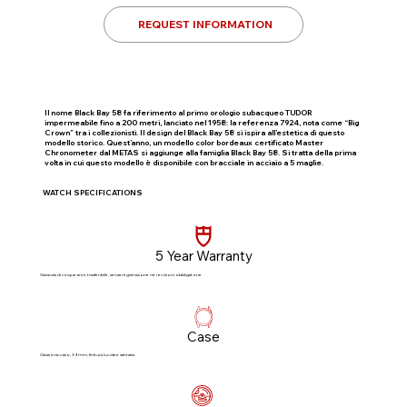
REQUEST INFORMATION
Il nome Black Bay 58 fa riferimento al primo orologio subacqueo TUDOR
impermeabile fino a 200 metri, lanciato nel 1958: la referenza 7924, nota come “Big
Crown” tra i collezionisti. Il design del Black Bay 58 si ispira all’estetica di questo
modello storico. Quest’anno, un modello color bordeaux certificato Master
Chronometer dal METAS si aggiunge alla famiglia Black Bay 58. Si tratta della prima
volta in cui questo modello è disponibile con bracciale in acciaio a 5 maglie.
WATCH SPECIFICATIONS
5 Year Warranty
Garanzia di cinque anni, trasferibile, senza registrazione né revisioni obbligatorie​
Case
Cassa in acciaio, 39 mm, finitura lucida e satinata