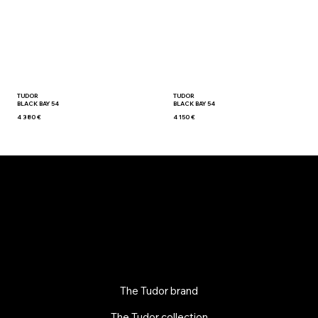
TUDOR
TUDOR
BLACK BAY 54
BLACK BAY 54
4 380 €
4 150 €
The Tudor brand
The Tudor collection