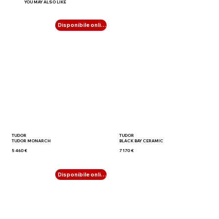
YOU MAY ALSO LIKE
Disponibile online
TUDOR
TUDOR
TUDOR MONARCH
BLACK BAY CERAMIC
5 460 €
7 170 €
Disponibile online