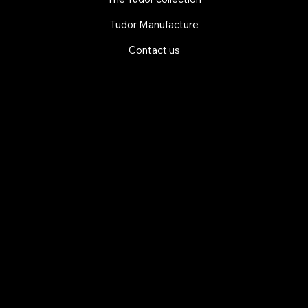
Tudor Manufacture
Contact us
EXPLORE MANI.BOUTIQUE
Rolex
Rolex Certified Pre-Owned
Tudor
Baume & Mercier