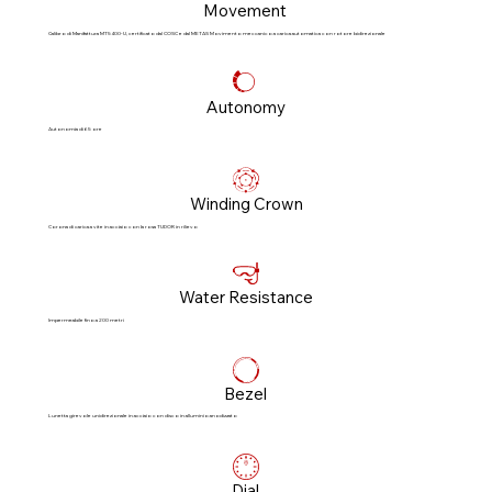
Movement
Calibro di Manifattura MT5400-U, certificato dal COSC e dal METAS Movimento meccanico a carica automatica con rotore bidirezionale
Autonomy
Autonomia di 65 ore
Winding Crown
Corona di carica a vite in acciaio con la rosa TUDOR in rilievo
Water Resistance
Impermeabile fino a 200 metri
Bezel
Lunetta girevole unidirezionale in acciaio con disco in alluminio anodizzato
Dial