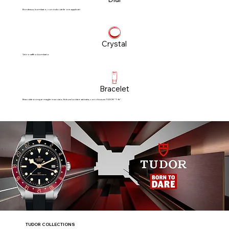
Bordeaux, bombato, con indici delle ore applicati
Crystal
Vetro zaffiro bombato
Bracelet
Bracciale a cinque maglie in acciaio, finitura lucida e satinata, con chiusura TUDOR “T‑fit”
TUDOR COLLECTIONS