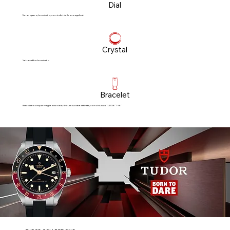
Dial
Nero opaco, bombato, con indici delle ore applicati
Crystal
Vetro zaffiro bombato
Bracelet
Bracciale a cinque maglie in acciaio, finitura lucida e satinata, con chiusura TUDOR “T‑fit”