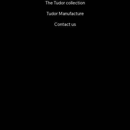
The Tudor collection
Tudor Manufacture
Contact us
EXPLORE MANI.BOUTIQUE
Rolex
Rolex Certified Pre-Owned
Tudor