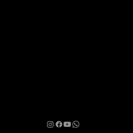
Via Roma 28, 07100 Sassari
MANI BOUTIQUE
The Boutique
Confidence
Partnership
Contacts
Terms of Use
Privacy Policy
Cookies
© 2026 | Manì Boutique S.r.l. | P.IVA. IT01580850905