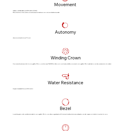
Movement
Calibro di Manifattura MT5400 (COSC)
Movimento meccanico a carica automatica con rotore bidirezionale
Autonomy
Autonomia di circa 70 ore
Winding Crown
Corona di carica a vite in oro giallo 18 ct., con la rosa TUDOR in rilievo e con tubo della corona in oro giallo 18 ct. satinato con lavorazione circolare
Water Resistance
Impermeabile fino a 200 metri
Bezel
Lunetta girevole unidirezionale in oro giallo 18 ct. con disco graduato 60 minuti in alluminio anodizzato verde opaco e indici e numeri in oro