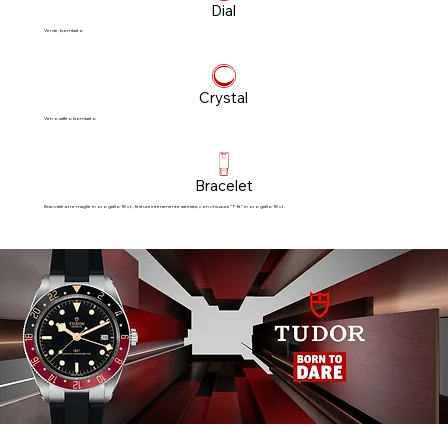
Dial
Verde, bombato
Crystal
Vetro zaffiro bombato
Bracelet
Bracciale a tre maglie in oro giallo 18 ct., finitura interamente satinata, con chiusura “T‑fit” in oro giallo 18 ct.