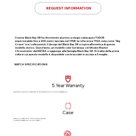
REQUEST INFORMATION
Il nome Black Bay 58 fa riferimento al primo orologio subacqueo TUDOR
impermeabile fino a 200 metri, lanciato nel 1958: la referenza 7924, nota come “Big
Crown” tra i collezionisti. Il design del Black Bay 58 si ispira all’estetica di questo
modello storico. Quest’anno, un modello color bordeaux certificato Master
Chronometer dal METAS si aggiunge alla famiglia Black Bay 58. Si tratta della prima
volta in cui questo modello è disponibile con bracciale in acciaio a 5 maglie.
WATCH SPECIFICATIONS
5 Year Warranty
Garanzia di cinque anni, trasferibile, senza registrazione né revisioni obbligatorie​
Case
Cassa in oro giallo 18 ct., 39 mm, finitura satinata
Fondello trasparente con vetro zaffiro