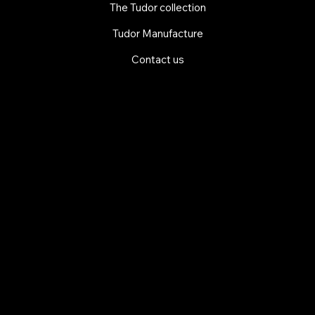
The Tudor collection
Tudor Manufacture
Contact us
EXPLORE MANI.BOUTIQUE
Rolex
Rolex Certified Pre-Owned
Tudor