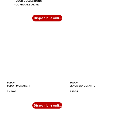
TUDOR COLLECTIONS
YOU MAY ALSO LIKE
Disponibile online
TUDOR
TUDOR
TUDOR MONARCH
BLACK BAY CERAMIC
5 460 €
7 170 €
Disponibile online