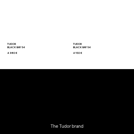
TUDOR
TUDOR
BLACK BAY 54
BLACK BAY 54
4 380 €
4 150 €
The Tudor brand