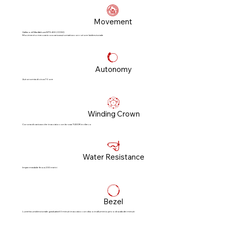
Movement
Calibro di Manifattura MT5400 (COSC)
Movimento meccanico a carica automatica con rotore bidirezionale
Autonomy
Autonomia di circa 70 ore
Winding Crown
Corona di carica a vite in acciaio con la rosa TUDOR in rilievo
Water Resistance
Impermeabile fino a 200 metri
Bezel
Lunetta unidirezionale graduata 60 minuti in acciaio con disco in alluminio privo di scala dei minuti