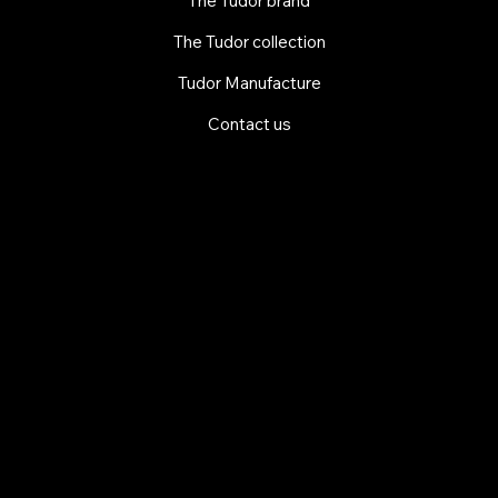
The Tudor brand
The Tudor collection
Tudor Manufacture
Contact us
EXPLORE MANI.BOUTIQUE
Rolex
Rolex Certified Pre-Owned