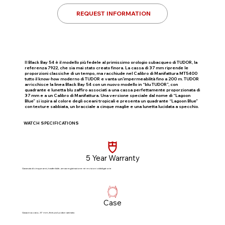
REQUEST INFORMATION
Il Black Bay 54 è il modello più fedele al primissimo orologio subacqueo di TUDOR, la
referenza 7922, che sia mai stato creato finora. La cassa di 37 mm riprende le
proporzioni classiche di un tempo, ma racchiude nel Calibro di Manifattura MT5400
tutto il know‑how moderno di TUDOR e vanta un’impermeabilità fino a 200 m. TUDOR
arricchisce la linea Black Bay 54 con un nuovo modello in “blu TUDOR”, con
quadrante e lunetta blu zaffiro associati a una cassa perfettamente proporzionata di
37 mm e a un Calibro di Manifattura. Una versione speciale dal nome di “Lagoon
Blue” si ispira al colore degli oceani tropicali e presenta un quadrante “Lagoon Blue”
con texture sabbiata, un bracciale a cinque maglie e una lunetta lucidata a specchio.
WATCH SPECIFICATIONS
5 Year Warranty
Garanzia di cinque anni, trasferibile, senza registrazione né revisioni obbligatorie​
Case
Cassa in acciaio, 37 mm, finitura lucida e satinata