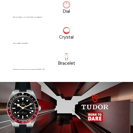
Dial
Blu, bombato, con indici delle ore applicati
Crystal
Vetro zaffiro bombato
Bracelet
Cinturino in caucciù con chiusura TUDOR “T‑fit”