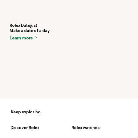
Rolex Datejust
Make a date of a day
Learn more
Keep exploring
Discover Rolex
Rolex watches
Ne