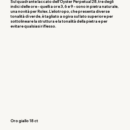
Sul quadrante laccato dell’Oyster Perpetual 28, tre degli
indici delle ore – quelli a ore 3, 6 e 9 – sono in pietra naturale,
una novità per Rolex. L’eliotropo, che presenta diverse
tonalità di verde, è tagliato a ogiva sul lato superiore per
sottolineare la struttura e la tonalità della pietra e per
evitare qualsiasi riflesso.
Oro giallo 18 ct