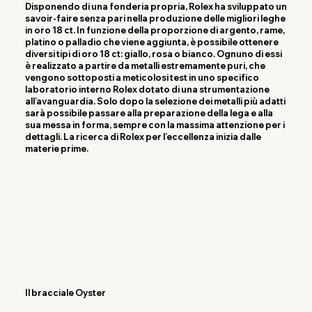
Disponendo di una fonderia propria, Rolex ha sviluppato un
savoir‑faire senza pari nella produzione delle migliori leghe
in oro 18 ct. In funzione della proporzione di argento, rame,
platino o palladio che viene aggiunta, è possibile ottenere
diversi tipi di oro 18 ct: giallo, rosa o bianco. Ognuno di essi
è realizzato a partire da metalli estremamente puri, che
vengono sottoposti a meticolosi test in uno specifico
laboratorio interno Rolex dotato di una strumentazione
all’avanguardia. Solo dopo la selezione dei metalli più adatti
sarà possibile passare alla preparazione della lega e alla
sua messa in forma, sempre con la massima attenzione per i
dettagli. La ricerca di Rolex per l’eccellenza inizia dalle
materie prime.
Il bracciale Oyster