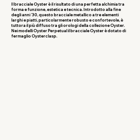
Il bracciale Oyster è il risultato di una perfetta alchimia tra
forma e funzione, estetica e tecnica. Introdotto alla fine
degli anni ’30, questo bracciale metallico a tre elementi
larghi e piatti, particolarmente robusto e confortevole, è
tuttora il più diffuso tra gli orologi della collezione Oyster.
Nei modelli Oyster Perpetual il bracciale Oyster è dotato di
fermaglio Oysterclasp.