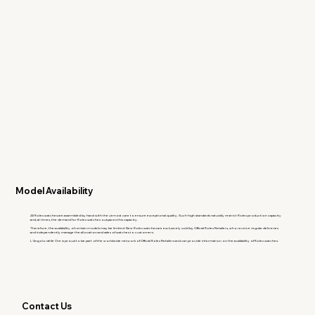
Model Availability
All Rolex watches are assembled by hand with the utmost care to ensure exceptional quality. Such high standards naturally restrict Rolex production capacity
and, at times, the demand for Rolex watches outpaces this capacity.
Therefore, the availability of certain models may be limited. New Rolex watches are exclusively sold by Official Rolex Retailers, who receive regular deliveries
and independently manage the allocation and sales of watches to customers.
L'Angolo delle Ore is proud to be part of the worldwide network of Official Rolex Retailers and can provide information on the availability of Rolex watches.
Contact Us