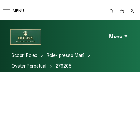
MENU
Menu
>
>
Scopri Rolex
Rolex presso Manì
>
Oyster Perpetual
276208