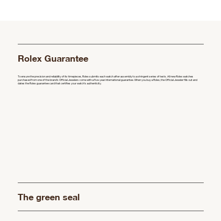
Rolex Guarantee
To ensure the precision and reliability of its timepieces, Rolex submits each watch after assembly to a stringent series of tests. All new Rolex watches
purchased from one of the brand’s Official Jewelers come with a five-year international guarantee. When you buy a Rolex, the Official Jeweler fills out and
dates the Rolex guarantee card that certifies your watch’s authenticity.
The green seal