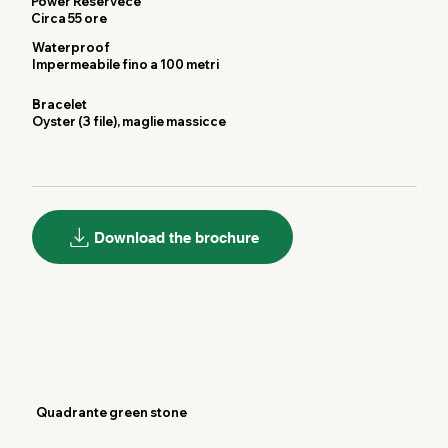
Power Reservece
Circa 55 ore
Waterproof
Impermeabile fino a 100 metri
Bracelet
Oyster (3 file), maglie massicce
Download the brochure
Quadrante green stone