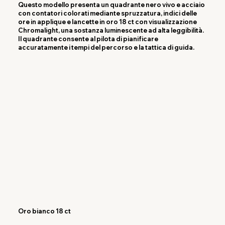
Questo modello presenta un quadrante nero vivo e acciaio
con contatori colorati mediante spruzzatura, indici delle
ore in applique e lancette in oro 18 ct con visualizzazione
Chromalight, una sostanza luminescente ad alta leggibilità.
Il quadrante consente al pilota di pianificare
accuratamente i tempi del percorso e la tattica di guida.
Oro bianco 18 ct