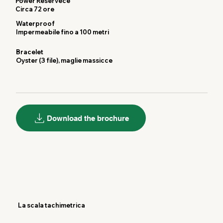
Power Reservece
Circa 72 ore
Waterproof
Impermeabile fino a 100 metri
Bracelet
Oyster (3 file), maglie massicce
Download the brochure
La scala tachimetrica