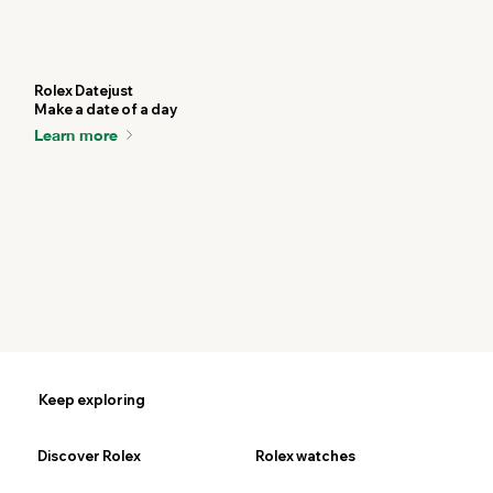
Rolex Datejust
Make a date of a day
Learn more
Keep exploring
Discover Rolex
Rolex watches
Ne