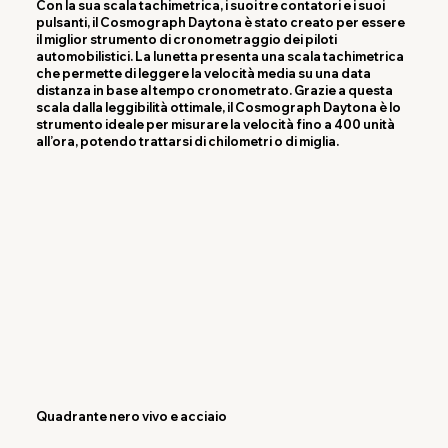
Con la sua scala tachimetrica, i suoi tre contatori e i suoi
pulsanti, il Cosmograph Daytona è stato creato per essere
il miglior strumento di cronometraggio dei piloti
automobilistici. La lunetta presenta una scala tachimetrica
che permette di leggere la velocità media su una data
distanza in base al tempo cronometrato. Grazie a questa
scala dalla leggibilità ottimale, il Cosmograph Daytona è lo
strumento ideale per misurare la velocità fino a 400 unità
all’ora, potendo trattarsi di chilometri o di miglia.
Quadrante nero vivo e acciaio