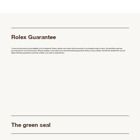
Rolex Guarantee
To ensure the precision and reliability of its timepieces, Rolex submits each watch after assembly to a stringent series of tests. All new Rolex watches
purchased from one of the brand’s Official Jewelers come with a five-year international guarantee. When you buy a Rolex, the Official Jeweler fills out and
dates the Rolex guarantee card that certifies your watch’s authenticity.
The green seal