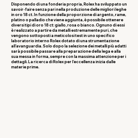
Disponendo di una fonderia propria, Rolex ha sviluppato un
savoir‑faire senza pari nella produzione delle migliori leghe
in oro 18 ct. In funzione della proporzione di argento, rame,
platino o palladio che viene aggiunta, è possibile ottenere
diversi tipi di oro 18 ct: giallo, rosa o bianco. Ognuno di essi
è realizzato a partire da metalli estremamente puri, che
vengono sottoposti a meticolosi test in uno specifico
laboratorio interno Rolex dotato di una strumentazione
all’avanguardia. Solo dopo la selezione dei metalli più adatti
sarà possibile passare alla preparazione della lega e alla
sua messa in forma, sempre con la massima attenzione per i
dettagli. La ricerca di Rolex per l’eccellenza inizia dalle
materie prime.