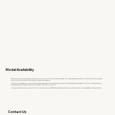
Model Availability
All Rolex watches are assembled by hand with the utmost care to ensure exceptional quality. Such high standards naturally restrict Rolex production capacity
and, at times, the demand for Rolex watches outpaces this capacity.
Therefore, the availability of certain models may be limited. New Rolex watches are exclusively sold by Official Rolex Retailers, who receive regular deliveries
and independently manage the allocation and sales of watches to customers.
L'Angolo delle Ore is proud to be part of the worldwide network of Official Rolex Retailers and can provide information on the availability of Rolex watches.
Contact Us