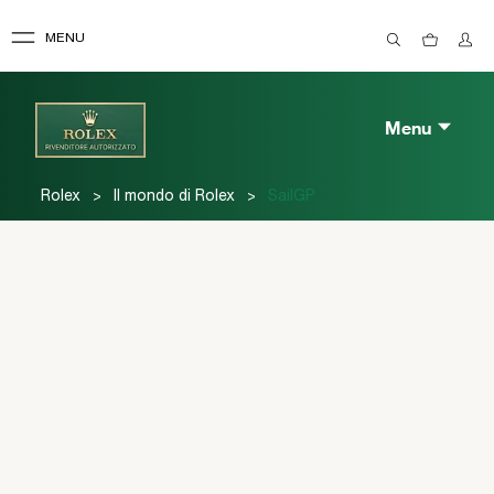
MENU
Menu
>
>
Rolex
Il mondo di Rolex
SailGP