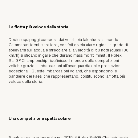
La flotta più veloce della storia
Dodici equipaggi composti dai velisti più talentuosi al mondo.
Catamarani identici tra loro, con foil e vela alare rigida. In grado di
sollevarsi sull’acqua e sfrecciare alla velocità di 50 nodi (quasi 100
km/h) si sfidano in gare che durano massimo 15 minuti. Il Rolex
SailGP Championship ridefinisce il mondo delle competizioni
veliche grazie a imbarcazioni all’avanguardia dalle prestazioni
eccezionali. Queste imbarcazioni volanti, che espongono le
bandiere dei Paesi che rappresentano, costituiscono la flotta più
veloce della storia.
Una competizione spettacolare
Tenutosi per la prima volta nel 2019, il Rolex SailGP Championship