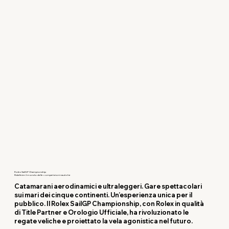
Rolex SailGP Championship
Ridefinire il mondo delle competizioni nautiche
Catamarani aerodinamici e ultraleggeri. Gare spettacolari
sui mari dei cinque continenti. Un’esperienza unica per il
pubblico. Il Rolex SailGP Championship, con Rolex in qualità
di Title Partner e Orologio Ufficiale, ha rivoluzionato le
regate veliche e proiettato la vela agonistica nel futuro.