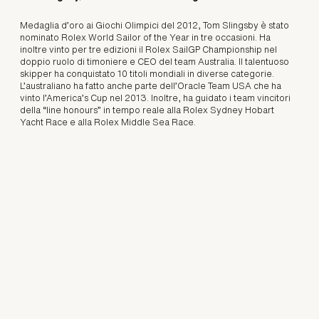
Medaglia d’oro ai Giochi Olimpici del 2012, Tom Slingsby è stato
nominato Rolex World Sailor of the Year in tre occasioni. Ha
inoltre vinto per tre edizioni il Rolex SailGP Championship nel
doppio ruolo di timoniere e CEO del team Australia. Il talentuoso
skipper ha conquistato 10 titoli mondiali in diverse categorie.
L’australiano ha fatto anche parte dell’Oracle Team USA che ha
vinto l’America’s Cup nel 2013. Inoltre, ha guidato i team vincitori
della “line honours” in tempo reale alla Rolex Sydney Hobart
Yacht Race e alla Rolex Middle Sea Race.