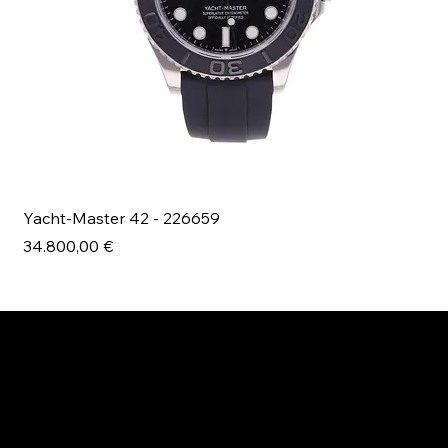
Yacht-Master 42 - 226659
Bl
Prezzo
Pr
34.800,00 €
49