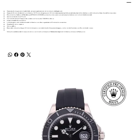
Garanzia di cinque anni, trasferibile, senza registrazione né revisioni obbligatorie
Cassa di 42 mm di diametro in titanio, 12,75 mm di spessore, 52 mm da ansa ad ansa, finitura satinata, barrette di attacco del cinturino fisse, fondello in acciaio
Movimento Calibro di Manifattura MT5602 (COSC)Movimento meccanico a carica automatica con rotore bidirezionale
Autonomia di circa 70 ore
Corona di carica in titanio decorata con lo scudo TUDOR in rilievo
Impermeabile fino a 200 m
Lunetta girevole unidirezionale in titanio con disco graduato 60 minuti in ceramica
Quadrante nero opaco
Vetro zaffiro
Bracciale cinturino largo 22 mm in tessuto con sistema di chiusura a strappo, color verde foresta con filo centrale rosso
Cinturino addizionale in caucciù nero con motivo tessuto e fibbia ad ardiglione in titanio, incluso nell’astuccio