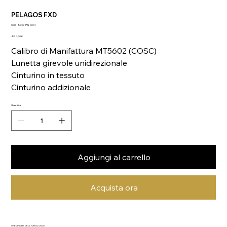
PELAGOS FXD
SKU
SKU:
M25717N-0001
M25717N-
Prezzo
0001
4670,00 €
Calibro di Manifattura MT5602 (COSC)
Lunetta girevole unidirezionale
Cinturino in tessuto
Cinturino addizionale
Quantità
Aggiungi al carrello
Acquista ora
SPECIFICHE DELL’OROLOGIO