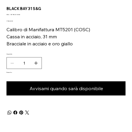
BLACK BAY 31 S&G
SKU
SKU:
M79603-0006
M79603-
Prezzo
0006
7180,00 €
Calibro di Manifattura MT5201 (COSC)
Cassa in acciaio, 31 mm
Bracciale in acciaio e oro giallo
Quantità
Esaurito
Avvisami quando sarà disponibile