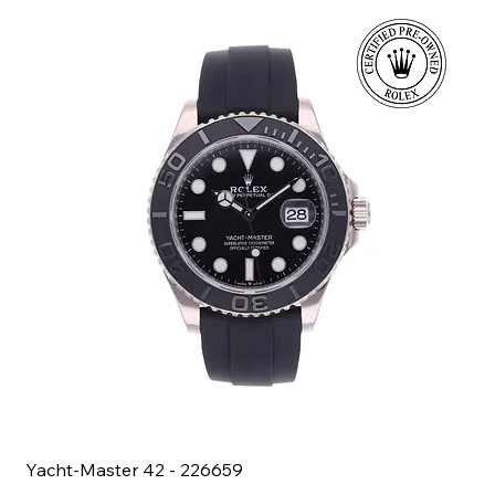
Yacht-Master 42 - 226659
Bl