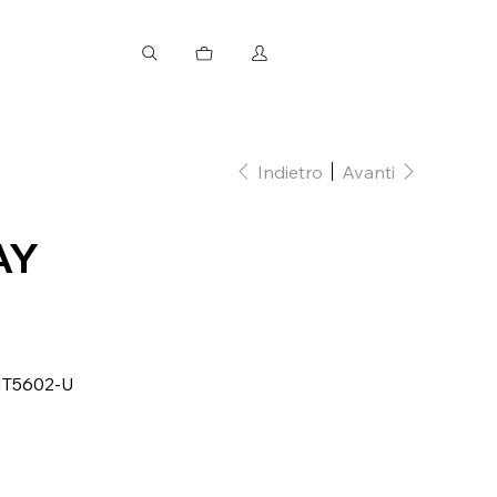
Indietro
Avanti
AY
 MT5602‑U