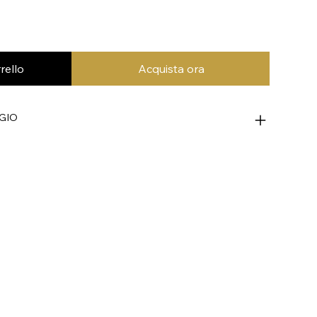
rello
Acquista ora
GIO