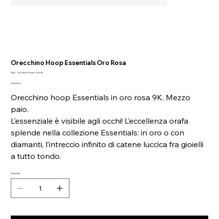
Orecchino Hoop Essentials Oro Rosa
SKU
SKU:
Dch4000-essen-0009r
Dch4000-
Prezzo
essen-
280,00 €
0009r
Orecchino hoop Essentials in oro rosa 9K. Mezzo
paio.
L’essenziale è visibile agli occhi! L’eccellenza orafa
splende nella collezione Essentials: in oro o con
diamanti, l’intreccio infinito di catene luccica fra gioielli
a tutto tondo.
Quantità