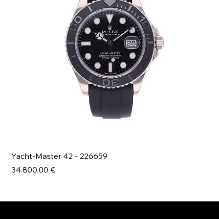
Yacht-Master 42 - 226659
Bl
Prezzo
Pr
34.800,00 €
49