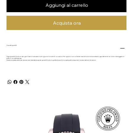
Aggiungi al carrello
Acquista ora
Cura dei gioielli
Ogni gioiello Dodo è nato per essere indossato tutti i giorni e in tutte le occasioni. Per questo non richiede manutenzioni straordinarie, specialmente se viene maneggiato e
pulito con delicatezza.
Una buona abitudine per preservare la brillantezza dei gioielli Dodo è quella di riporli in luoghi puliti ed asciutti, lontani da fonti di calore.