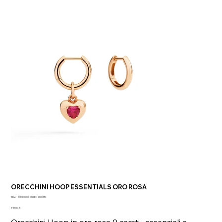
ORECCHINI HOOP ESSENTIALS ORO ROSA
SKU
SKU:
DOC6000-ESSEN-0009R
DOC6000-
Prezzo
ESSEN-
310,00 €
0009R