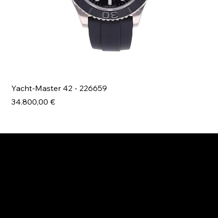
Yacht-Master 42 - 226659
Bl
Prezzo
Pr
34.800,00 €
49
ESPLORA MANI.BOUTIQUE