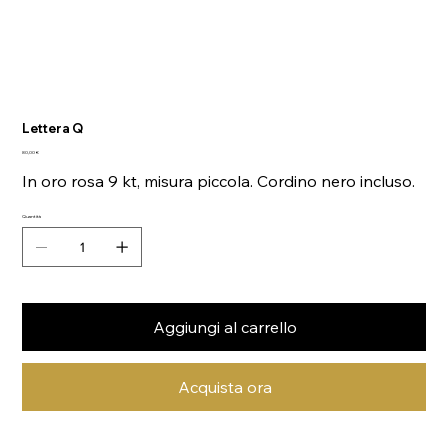
Lettera Q
Prezzo
80,00 €
In oro rosa 9 kt, misura piccola. Cordino nero incluso.
Quantità
Aggiungi al carrello
Acquista ora