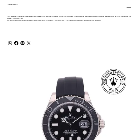
Cura dei gioielli
Ogni gioiello Dodo è nato per essere indossato tutti i giorni e in tutte le occasioni. Per questo non richiede manutenzioni straordinarie, specialmente se viene maneggiato e
pulito con delicatezza.
Una buona abitudine per preservare la brillantezza dei gioielli Dodo è quella di riporli in luoghi puliti ed asciutti, lontani da fonti di calore.