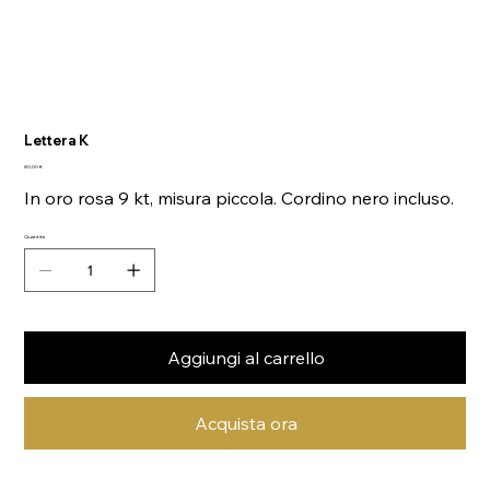
Lettera K
Prezzo
80,00 €
In oro rosa 9 kt, misura piccola. Cordino nero incluso.
Quantità
Aggiungi al carrello
Acquista ora