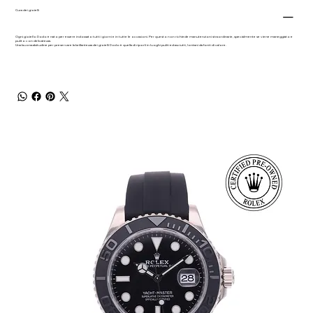
Cura dei gioielli
Ogni gioiello Dodo è nato per essere indossato tutti i giorni e in tutte le occasioni. Per questo non richiede manutenzioni straordinarie, specialmente se viene maneggiato e
pulito con delicatezza.
Una buona abitudine per preservare la brillantezza dei gioielli Dodo è quella di riporli in luoghi puliti ed asciutti, lontani da fonti di calore.