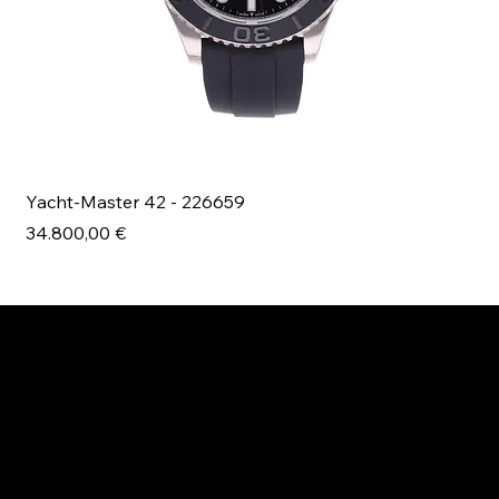
Yacht-Master 42 - 226659
Bl
Prezzo
Pr
34.800,00 €
49
ESPLORA MANI.BOUTIQUE