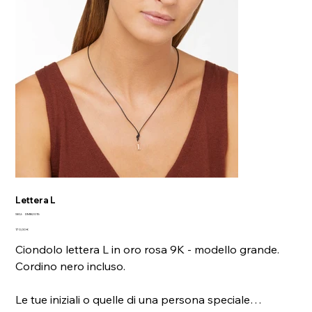
Lettera L
SKU
SKU:
DMB2015
DMB2015
Prezzo
170,00 €
Ciondolo lettera L in oro rosa 9K - modello grande.
Cordino nero incluso.
Le tue iniziali o quelle di una persona speciale…