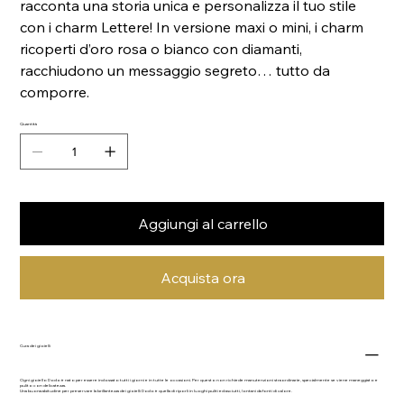
racconta una storia unica e personalizza il tuo stile
con i charm Lettere! In versione maxi o mini, i charm
ricoperti d’oro rosa o bianco con diamanti,
racchiudono un messaggio segreto… tutto da
comporre.
Quantità
Aggiungi al carrello
Acquista ora
Cura dei gioielli
Ogni gioiello Dodo è nato per essere indossato tutti i giorni e in tutte le occasioni. Per questo non richiede manutenzioni straordinarie, specialmente se viene maneggiato e
pulito con delicatezza.
Una buona abitudine per preservare la brillantezza dei gioielli Dodo è quella di riporli in luoghi puliti ed asciutti, lontani da fonti di calore.