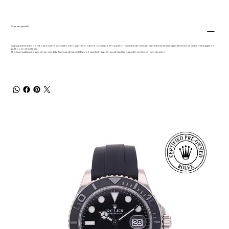
Cura dei gioielli
Ogni gioiello Dodo è nato per essere indossato tutti i giorni e in tutte le occasioni. Per questo non richiede manutenzioni straordinarie, specialmente se viene maneggiato e
pulito con delicatezza.
Una buona abitudine per preservare la brillantezza dei gioielli Dodo è quella di riporli in luoghi puliti ed asciutti, lontani da fonti di calore.