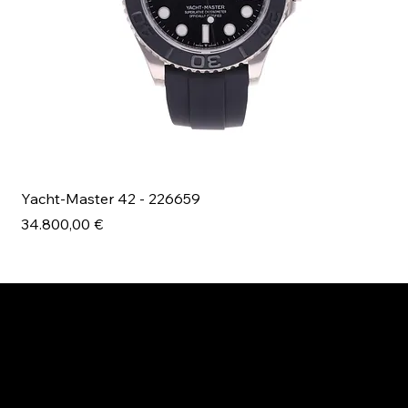
Yacht-Master 42 - 226659
Bl
Prezzo
Pr
34.800,00 €
49