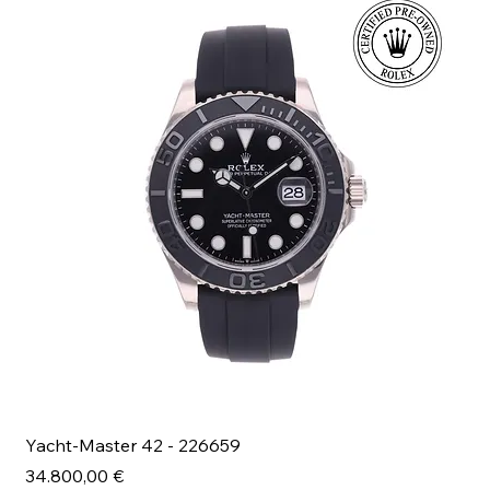
Yacht-Master 42 - 226659
Bl
Prezzo
Pr
34.800,00 €
49