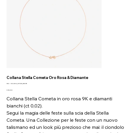
Collana Stella Cometa Oro Rosa & Diamante
SKU
SKU:
DCC4004_XSTAR_DB09R
DCC4004_XSTAR_DB09R
Prezzo
590,00 €
Collana Stella Cometa in oro rosa 9K e diamanti
bianchi (ct 0,02).
Segui la magia delle feste sulla scia della Stella
Cometa. Una Collezione per le feste con un nuovo
talismano ed un look più prezioso che mai: il ciondolo