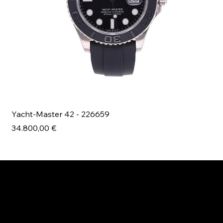
Yacht-Master 42 - 226659
Bl
Prezzo
Pr
34.800,00 €
49