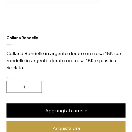
Collana Rondelle
Prezzo
230,00 €
Collana Rondelle in argento dorato oro rosa 18K con
rondelle in argento dorato oro rosa 18K e plastica
riciclata.
Quantità
Aggiungi al carrello
Acquista ora