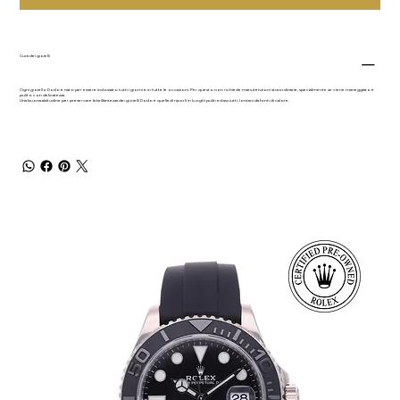
Cura dei gioielli
Ogni gioiello Dodo è nato per essere indossato tutti i giorni e in tutte le occasioni. Per questo non richiede manutenzioni straordinarie, specialmente se viene maneggiato e
pulito con delicatezza.
Una buona abitudine per preservare la brillantezza dei gioielli Dodo è quella di riporli in luoghi puliti ed asciutti, lontani da fonti di calore.