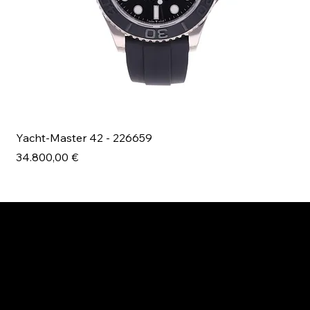
Yacht-Master 42 - 226659
Bl
Prezzo
Pr
34.800,00 €
49
ESPLORA MANI.BOUTIQUE