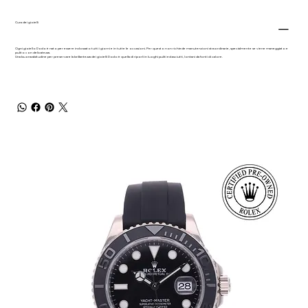
Cura dei gioielli
Ogni gioiello Dodo è nato per essere indossato tutti i giorni e in tutte le occasioni. Per questo non richiede manutenzioni straordinarie, specialmente se viene maneggiato e
pulito con delicatezza.
Una buona abitudine per preservare la brillantezza dei gioielli Dodo è quella di riporli in luoghi puliti ed asciutti, lontani da fonti di calore.