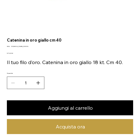
Catenina in oro giallo cm 40
SKU
SKU:
DCA8004_CHAIN_000OG
DCA8004_CHAIN_000OG
Prezzo
570,00 €
Il tuo filo d’oro. Catenina in oro giallo 18 kt. Cm 40.
Quantità
Aggiungi al carrello
Acquista ora