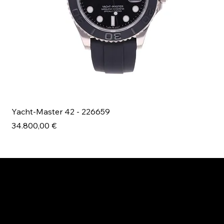
Yacht-Master 42 - 226659
Bl
Prezzo
Pr
34.800,00 €
49