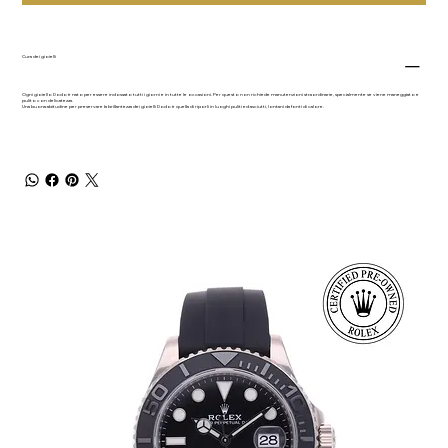
Cura dei gioielli
Ogni gioiello Dodo è nato per essere indossato tutti i giorni e in tutte le occasioni. Per questo non richiede manutenzioni straordinarie, specialmente se viene maneggiato e
pulito con delicatezza.
Una buona abitudine per preservare la brillantezza dei gioielli Dodo è quella di riporli in luoghi puliti ed asciutti, lontani da fonti di calore.