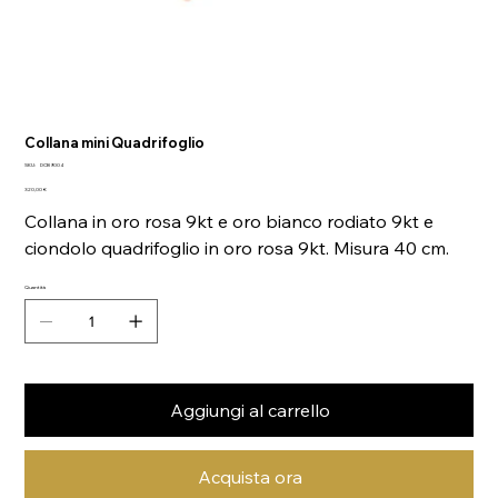
Collana mini Quadrifoglio
SKU
SKU:
DCB9004
DCB9004
Prezzo
320,00 €
Collana in oro rosa 9kt e oro bianco rodiato 9kt e
ciondolo quadrifoglio in oro rosa 9kt. Misura 40 cm.
Quantità
Aggiungi al carrello
Acquista ora