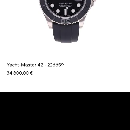
Yacht-Master 42 - 226659
Bl
Prezzo
Pr
34.800,00 €
49