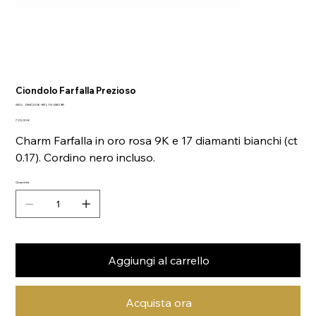
Ciondolo Farfalla Prezioso
SKU
SKU:
DMC2016-BFLYS-DB09R
DMC2016-
Prezzo
BFLYS-
720,00 €
DB09R
Charm Farfalla in oro rosa 9K e 17 diamanti bianchi (ct
0.17). Cordino nero incluso.
Quantità
Aggiungi al carrello
Acquista ora