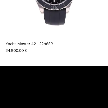
Yacht-Master 42 - 226659
Bl
Prezzo
Pr
34.800,00 €
49
ESPLORA MANI.BOUTIQUE