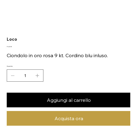
Loco
Prezzo
75,00 €
Ciondolo in oro rosa 9 kt. Cordino blu inluso.
Quantità
Aggiungi al carrello
Acquista ora