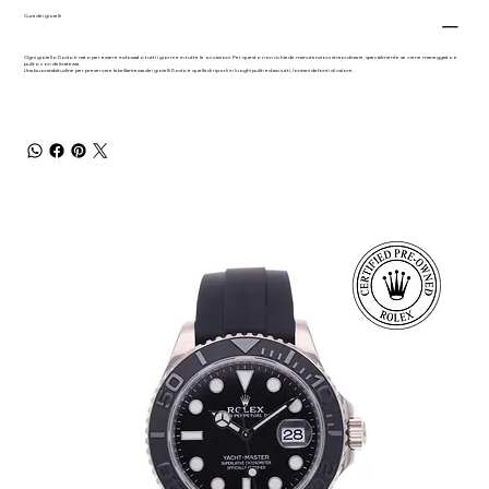
Cura dei gioielli
Ogni gioiello Dodo è nato per essere indossato tutti i giorni e in tutte le occasioni. Per questo non richiede manutenzioni straordinarie, specialmente se viene maneggiato e
pulito con delicatezza.
Una buona abitudine per preservare la brillantezza dei gioielli Dodo è quella di riporli in luoghi puliti ed asciutti, lontani da fonti di calore.