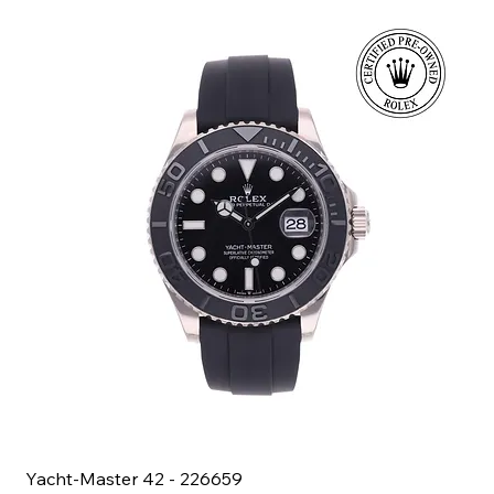
Yacht-Master 42 - 226659
Bl