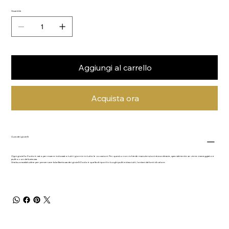
Quantità
Aggiungi al carrello
Acquista ora
Cura dei gioielli
Ogni gioiello Dodo è nato per essere indossato tutti i giorni e in tutte le occasioni. Per questo non richiede manutenzioni straordinarie, specialmente se viene maneggiato e
pulito con delicatezza.
Una buona abitudine per preservare la brillantezza dei gioielli Dodo è quella di riporli in luoghi puliti ed asciutti, lontani da fonti di calore.