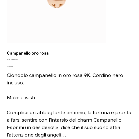
Campanello oro rosa
SKU
SKU:
DMC0013
DMC0013
Prezzo
220,00 €
Ciondolo campanello in oro rosa 9K. Cordino nero
incluso.
Make a wish
Complice un abbagliante tintinnio, la fortuna è pronta
a farsi sentire con l’intarsio del charm Campanello:
Esprimi un desiderio! Si dice che il suo suono attiri
l’attenzione degli angeli…