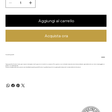
Aggiungi al carrello
Acquista ora
Cura dei gioielli
Ogni gioiello Dodo è nato per essere indossato tutti i giorni e in tutte le occasioni. Per questo non richiede manutenzioni straordinarie, specialmente se viene maneggiato e
pulito con delicatezza.
Una buona abitudine per preservare la brillantezza dei gioielli Dodo è quella di riporli in luoghi puliti ed asciutti, lontani da fonti di calore.