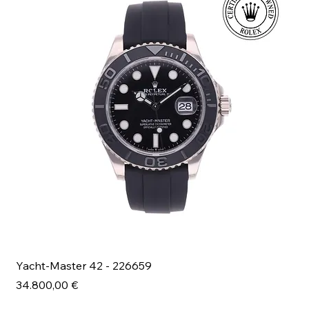
Yacht-Master 42 - 226659
Bl
Prezzo
Pr
34.800,00 €
49