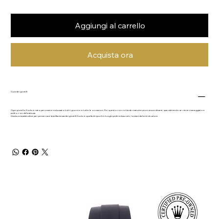
Aggiungi al carrello
Acquista ora
Cura dei gioielli
Ogni gioiello Dodo è nato per essere indossato tutti i giorni e in tutte le occasioni. Per questo non richiede manutenzioni straordinarie, specialmente se viene maneggiato e
pulito con delicatezza.
Una buona abitudine per preservare la brillantezza dei gioielli Dodo è quella di riporli in luoghi puliti ed asciutti, lontani da fonti di calore.