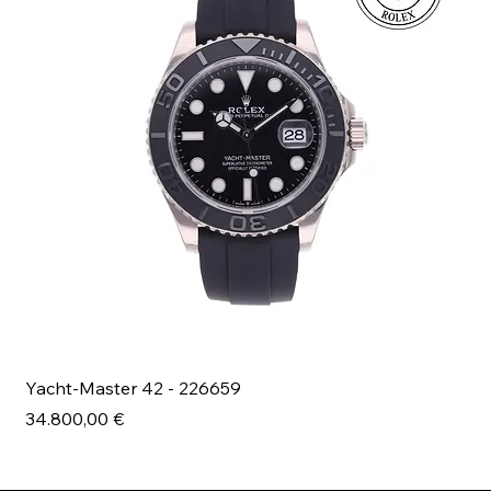
Yacht-Master 42 - 226659
Bl
Prezzo
Pr
34.800,00 €
49