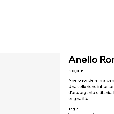
Anello Ro
Prezzo
300,00 €
Anello rondelle in arge
Una collezione intramont
d’oro, argento e titanio,
originalità.
Taglia