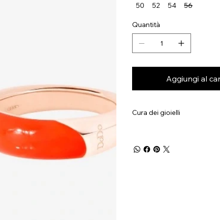
50
52
54
56
Quantità
Aggiungi al car
Cura dei gioielli