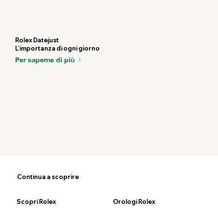
Rolex Datejust
L’importanza di ogni giorno
Per saperne di più
Continua a scoprire
Scopri Rolex
Orologi Rolex
Nu