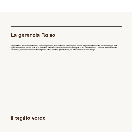
La garanzia Rolex
Per garantire la precisione e l’affidabilità dei suoi segnatempo, Rolex sottopone ogni orologio a una serie di rigorosi test dopo la fase di assemblaggio. Tutti i
segnatempo Rolex nuovi acquistati da un rivenditore autorizzato del Marchio sono accompagnati da una garanzia internazionale di 5 anni. Al momento
dell’acquisto, il rivenditore autorizzato compilerà e daterà la carta di garanzia Rolex, che attesta l’autenticità dell’orologio.
Il sigillo verde